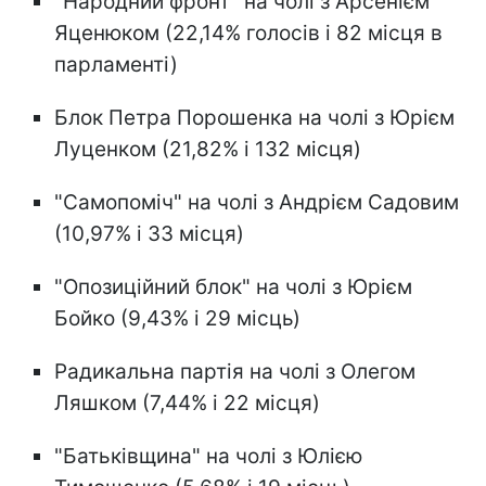
"Народний фронт" на чолі з Арсенієм
Яценюком (22,14% голосів і 82 місця в
парламенті)
Блок Петра Порошенка на чолі з Юрієм
Луценком (21,82% і 132 місця)
"Самопоміч" на чолі з Андрієм Садовим
(10,97% і 33 місця)
"Опозиційний блок" на чолі з Юрієм
Бойко (9,43% і 29 місць)
Радикальна партія на чолі з Олегом
Ляшком (7,44% і 22 місця)
"Батьківщина" на чолі з Юлією