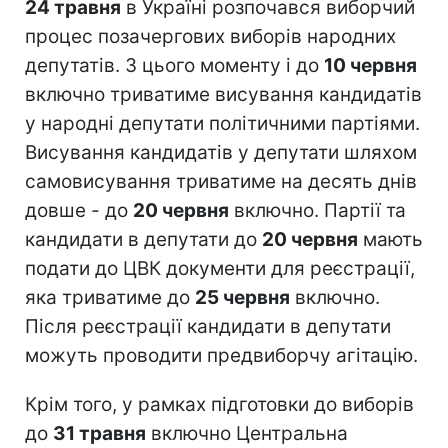
24 травня
в Україні розпочався виборчий
процес позачергових виборів народних
депутатів. З цього моменту і до
10 червня
включно триватиме висування кандидатів
у народні депутати політичними партіями.
Висування кандидатів у депутати шляхом
самовисування триватиме на десять днів
довше - до
20 червня
включно. Партії та
кандидати в депутати до
20 червня
мають
подати до ЦВК документи для реєстрації,
яка триватиме до
25 червня
включно.
Після реєстрації кандидати в депутати
можуть проводити предвиборчу агітацію.
Крім того, у рамках підготовки до виборів
до
31 травня
включно Центральна