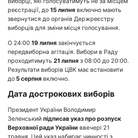
Виборці, які голосуватимуть не за місцем
реєстрації, до
15 липня
включно мають
звернутися до органів Держреєстру
виборців для зміни місця голосування.
О 24:00
19 липня
закінчується
передвиборна агітація. Вибори в Раду
проходитимуть
21 липня
з 08:00 до 20:00.
Результати виборів ЦВК має встановити
до
5 серпня
включно.
Дата дострокових виборів
Президент України Володимир
Зеленський
підписав указ про розпуск
Верховної ради України
ввечері 21
травня. Цей указ набирає чинності з