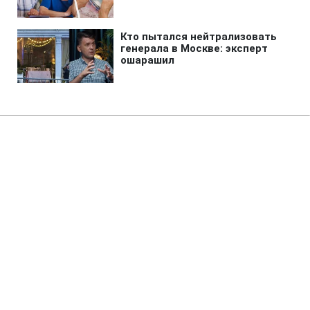
Авто
»
Киберполиция назвала главные
признаки мошеннических
объявлений о продаже авто
07:21 07.08.2026 Пт
3 мин
На что следует особо обращать внимание
в объявлениях о продаже авто?