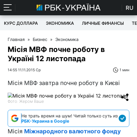
RU
КУРС ДОЛЛАРА
ЭКОНОМИКА
ЛИЧНЫЕ ФИНАНСЫ
T
Главная
»
Бизнес
»
Экономика
Місія МВФ почне роботу в
Україні 12 листопада
14:55 11.11.2015 Ср
1 мин
Місія МВФ завтра почне роботу в Києві
Фото: Жером Ваше
Не трать время на шум! Читай только суть из
РБК-Украина в Google
Місія
Міжнародного валютного фонду