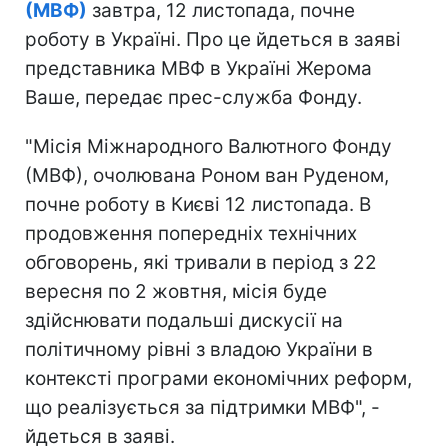
(МВФ)
завтра, 12 листопада, почне
роботу в Україні. Про це йдеться в заяві
представника МВФ в Україні Жерома
Ваше, передає прес-служба Фонду.
"Місія Міжнародного Валютного Фонду
(МВФ), очолювана Роном ван Руденом,
почне роботу в Києві 12 листопада. В
продовження попередніх технічних
обговорень, які тривали в період з 22
вересня по 2 жовтня, місія буде
здійснювати подальші дискусії на
політичному рівні з владою України в
контексті програми економічних реформ,
що реалізується за підтримки МВФ", -
йдеться в заяві.