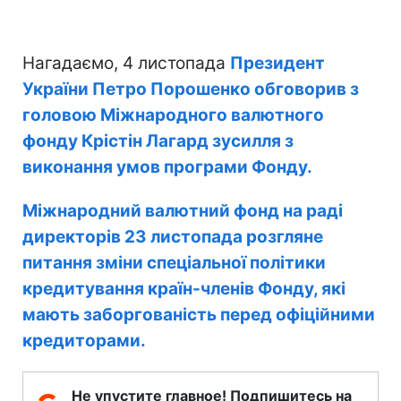
Нагадаємо, 4 листопада
Президент
України Петро Порошенко обговорив з
головою Міжнародного валютного
фонду Крістін Лагард зусилля з
виконання умов програми Фонду.
Міжнародний валютний фонд на раді
директорів 23 листопада розгляне
питання зміни спеціальної політики
кредитування країн-членів Фонду, які
мають заборгованість перед офіційними
кредиторами.
Не упустите главное! Подпишитесь на