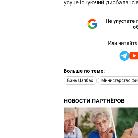
усуне існуючий дисбаланс в
Не упустите 
об
Или читайте
Больше по теме:
Вэнь Цзябао
Министерство фи