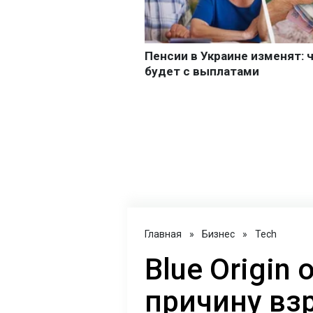
Главная
»
Бизнес
»
Tech
Blue Origin
причину вз