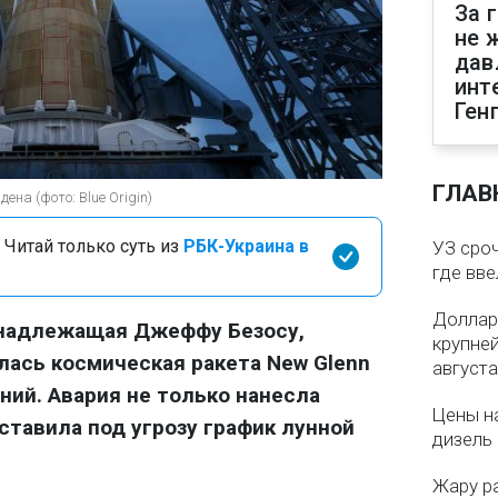
За 
не 
дав
инт
Ген
ГЛАВ
на (фото: Blue Origin)
 Читай только суть из
РБК-Украина в
УЗ сро
где вв
Доллар
ринадлежащая Джеффу Безосу,
крупне
лась космическая ракета New Glenn
августа
ний. Авария не только нанесла
Цены на
ставила под угрозу график лунной
дизель 
Жару р