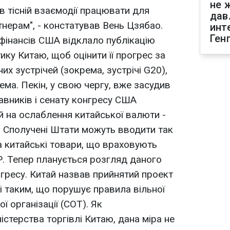
не 
і в тісній взаємодії працювати для
дав
тнерам", - констатував Вень Цзябао.
инт
Ген
фінансів США відклало публікацію
ику Китаю, щоб оцінити її прогрес за
х зустрічей (зокрема, зустрічі G20),
ема. Пекін, у свою чергу, вже засудив
вників і сенату конгресу США
 на ослаблення китайської валюти -
, Сполучені Штати можуть вводити так
на китайські товари, що враховують
. Тепер планується розгляд даного
нгресу. Китай назвав прийнятий проект
і таким, що порушує правила вільної
ої організації (СОТ). Як
істерства торгівлі Китаю, дана міра не