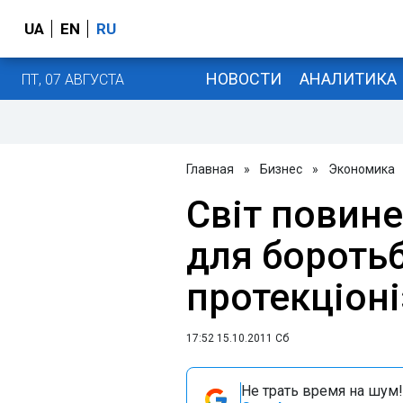
UA
EN
RU
НОВОСТИ
АНАЛИТИКА
ПТ, 07 АВГУСТА
Главная
»
Бизнес
»
Экономика
Світ повине
для бороть
протекціоні
17:52 15.10.2011 Сб
Не трать время на шум!