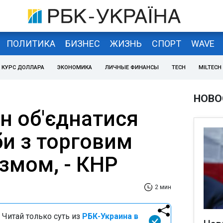
ПОЛИТИКА
БИЗНЕС
ЖИЗНЬ
СПОРТ
WAVE
КУРС ДОЛЛАРА
ЭКОНОМИКА
ЛИЧНЫЕ ФИНАНСЫ
TECH
MILTECH
НОВО
н об'єднатися
би з торговим
змом, - КНР
2 мин
 Читай только суть из
РБК-Украина в