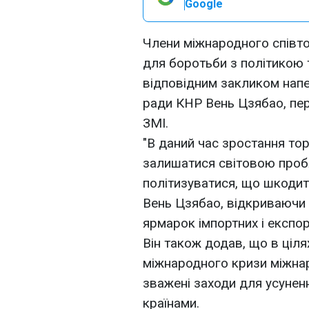
Google
Члени міжнародного співто
для боротьби з політикою 
відповідним закликом нап
ради КНР Вень Цзябао, пер
ЗМІ.
"В даний час зростання то
залишатися світовою проб
політизуватися, що шкодит
Вень Цзябао, відкриваючи
ярмарок імпортних і експор
Він також додав, що в ціл
міжнародного кризи міжна
зважені заходи для усунен
країнами.