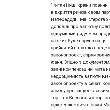
"Китай і інші країни повинн
відкриття ринків своїм пар
Напередодні Міністерство 
доповіді про валютну політ
підсумками ряду міжнародни
на яких буде порушена ця т
прийнятий палатою предста
законопроект, спрямований
юаня. Згідно з документом
звані компенсаційні мита 
недооціненість валюти КНР
законопроекту в сенаті ко
закону протекціоністським 
торгівлі Всесвітньої торгов
підкреслюється в заяві Мін