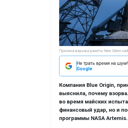
Причина взрыва ракеты New Glenn найде
Не трать время на шум!
Google
Компания Blue Origin, п
выяснила, почему взорва
во время майских испыта
финансовый удар, но и по
программы NASA Artemis.