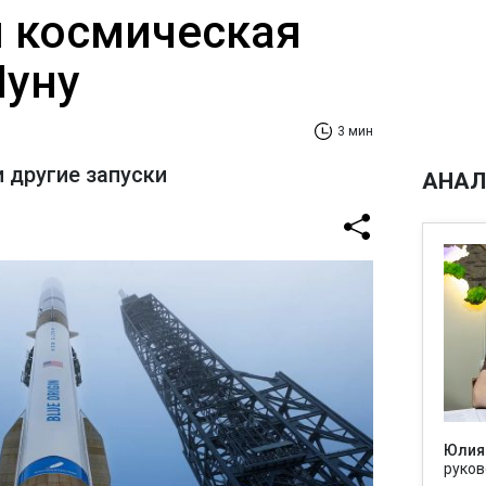
й космическая
Луну
3 мин
 другие запуски
АНАЛ
Юлия
руков