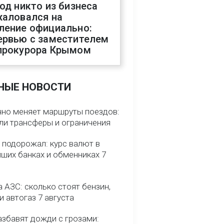
год никто из бизнеса
жаловался на
ление официально:
ервью с заместителем
прокурора Крымом
НЫЕ НОВОСТИ
чно меняет маршруты поездов:
ели трансферы и ограничения
 подорожал: курс валют в
йших банках и обменниках 7
 АЗС: сколько стоят бензин,
и автогаз 7 августа
азбавят дожди с грозами: