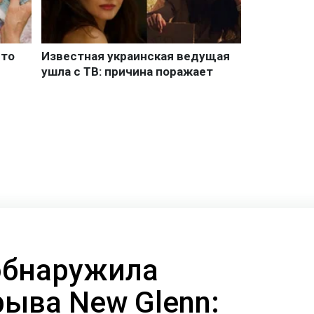
 обнаружила
рыва New Glenn: