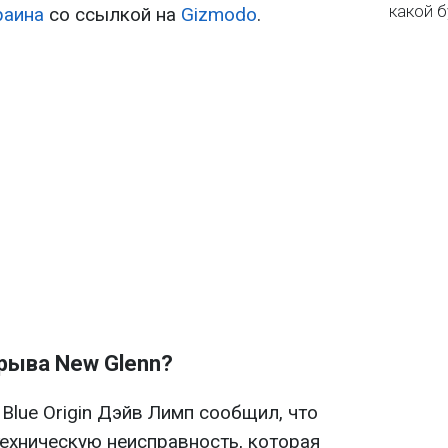
какой б
раина
со ссылкой на
Gizmodo
.
зрыва New Glenn?
lue Origin Дэйв Лимп сообщил, что
ехническую неисправность, которая