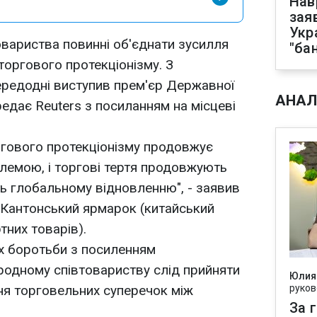
Нав
зая
Укр
вариства повинні об'єднати зусилля
"ба
торгового протекціонізму. З
ередодні виступив прем'єр Державної
АНАЛ
едає Reuters з посиланням на місцеві
ргового протекціонізму продовжує
лемою, і торгові тертя продовжують
ь глобальному відновленню", - заявив
 Кантонський ярмарок (китайський
тних товарів).
ях боротьби з посиленням
родному співтовариству слід прийняти
Юлия
ня торговельних суперечок між
руков
За 