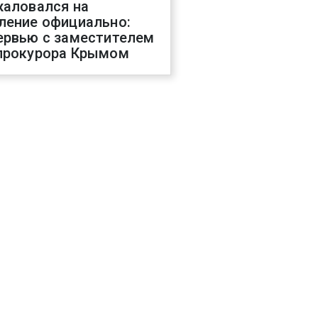
жаловался на
ление официально:
ервью с заместителем
прокурора Крымом