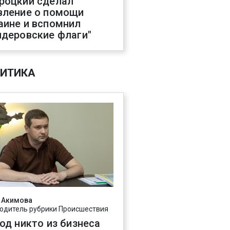
роцкий сделал
вление о помощи
аине и вспомнил
ндеровские флаги"
ИТИКА
 Акимова
одитель рубрики Происшествия
год никто из бизнеса