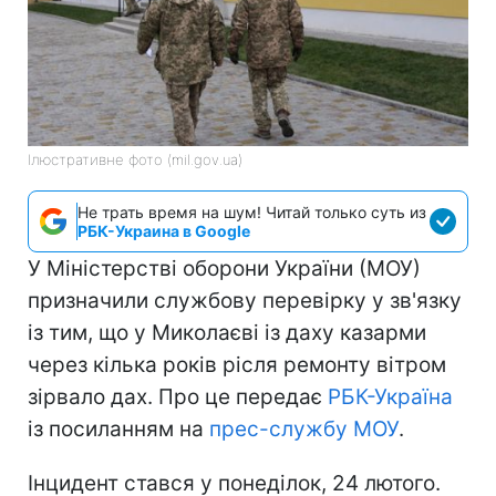
Ілюстративне фото (mil.gov.ua)
Не трать время на шум! Читай только суть из
РБК-Украина в Google
У Міністерстві оборони України (МОУ)
призначили службову перевірку у зв'язку
із тим, що у Миколаєві із даху казарми
через кілька років рісля ремонту вітром
зірвало дах. Про це передає
РБК-Україна
із посиланням на
прес-службу МОУ
.
Інцидент стався у понеділок, 24 лютого.