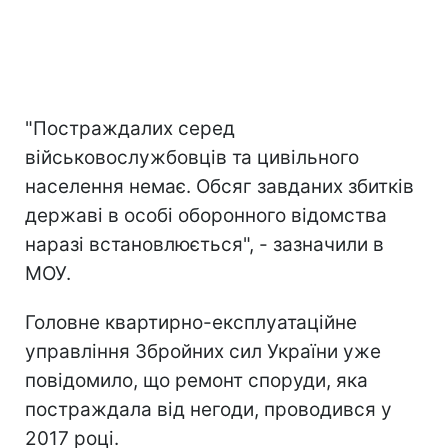
"Постраждалих серед
військовослужбовців та цивільного
населення немає. Обсяг завданих збитків
державі в особі оборонного відомства
наразі встановлюється", - зазначили в
МОУ.
Головне квартирно-експлуатаційне
управління Збройних сил України уже
повідомило, що ремонт споруди, яка
постраждала від негоди, проводився у
2017 році.