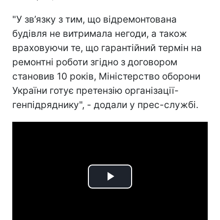
"У зв’язку з тим, що відремонтована
будівля не витримала негоди, а також
враховуючи те, що гарантійний термін на
ремонтні роботи згідно з договором
становив 10 років, Міністерство оборони
України готує претензію організації-
генпідряднику", - додали у прес-службі.
Play
Video