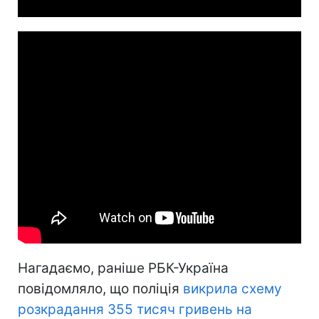
Нагадаємо, раніше РБК-Україна
повідомляло, що поліція
викрила схему
розкрадання 355 тисяч гривень на