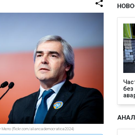
НОВО
Час
без
ава
АНАЛ
Мело (flickr.com/aliancademocratica2024)