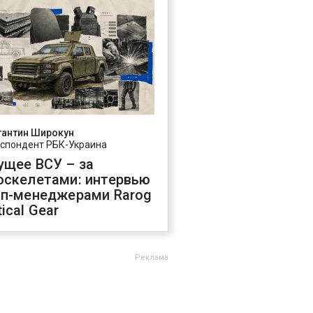
тантин Широкун
спондент РБК-Украина
ущее ВСУ – за
оскелетами: интервью
оп-менеджерами Rarog
ical Gear