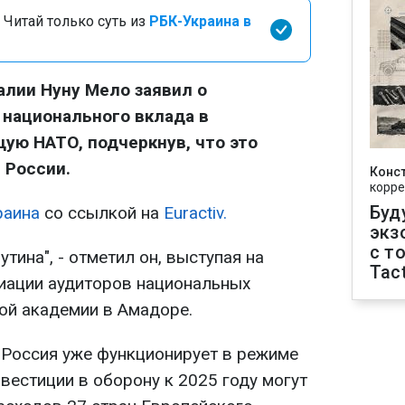
 Читай только суть из
РБК-Украина в
лии Нуну Мело заявил о
 национального вклада в
ую НАТО, подчеркнув, что это
 России.
Конс
корре
Буд
раина
со ссылкой на
Euractiv.
экз
с т
утина", - отметил он, выступая на
Tact
иации аудиторов национальных
ой академии в Амадоре.
 Россия уже функционирует в режиме
нвестиции в оборону к 2025 году могут