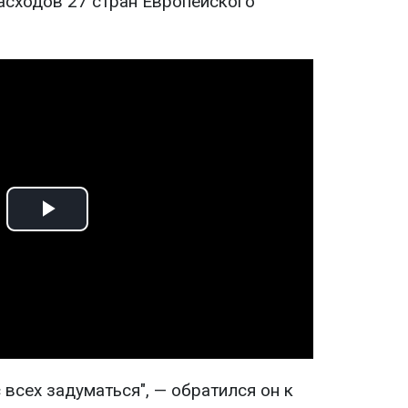
сходов 27 стран Европейского
Play
Video
 всех задуматься", — обратился он к