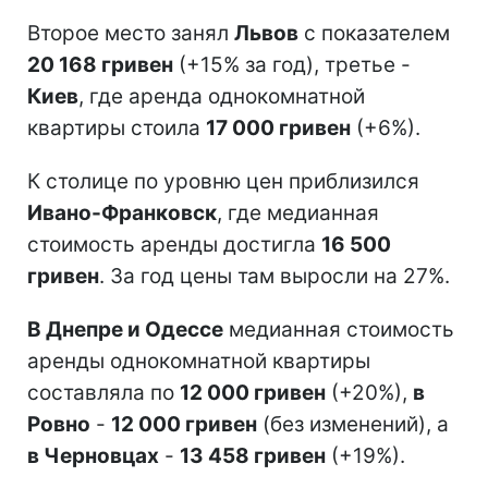
Второе место занял
Львов
с показателем
20 168 гривен
(+15% за год), третье -
Киев
, где аренда однокомнатной
квартиры стоила
17 000 гривен
(+6%).
К столице по уровню цен приблизился
Ивано-Франковск
, где медианная
стоимость аренды достигла
16 500
гривен
. За год цены там выросли на 27%.
В Днепре и Одессе
медианная стоимость
аренды однокомнатной квартиры
составляла по
12 000 гривен
(+20%),
в
Ровно
-
12 000 гривен
(без изменений), а
в Черновцах
-
13 458 гривен
(+19%).