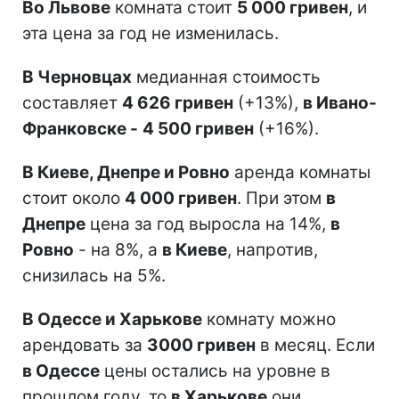
Во Львове
комната стоит
5 000 гривен
, и
эта цена за год не изменилась.
В Черновцах
медианная стоимость
составляет
4 626 гривен
(+13%),
в Ивано-
Франковске -
4 500 гривен
(+16%).
В Киеве, Днепре и Ровно
аренда комнаты
стоит около
4 000 гривен
. При этом
в
Днепре
цена за год выросла на 14%,
в
Ровно
- на 8%, а
в Киеве
, напротив,
снизилась на 5%.
В Одессе и Харькове
комнату можно
арендовать за
3000 гривен
в месяц. Если
в Одессе
цены остались на уровне в
прошлом году, то
в Харькове
они