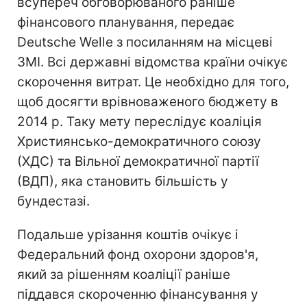
всупереч обговорюваного раніше
фінансового планування, передає
Deutsche Welle з посиланням на місцеві
ЗМІ. Всі державні відомства країни очікує
скорочення витрат. Це необхідно для того,
щоб досягти врівноваженого бюджету в
2014 р. Таку мету переслідує коаліція
Християнсько-демократичного союзу
(ХДС) та Вільної демократичної партії
(ВДП), яка становить більшість у
бундестазі.
Подальше урізання коштів очікує і
Федеральний фонд охорони здоров'я,
який за рішенням коаліції раніше
піддався скороченню фінансування у