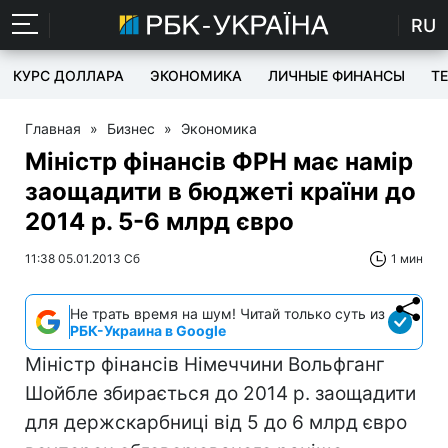
RU
КУРС ДОЛЛАРА
ЭКОНОМИКА
ЛИЧНЫЕ ФИНАНСЫ
T
Главная
»
Бизнес
»
Экономика
Міністр фінансів ФРН має намір
заощадити в бюджеті країни до
2014 р. 5-6 млрд євро
11:38 05.01.2013 Сб
1 мин
Не трать время на шум! Читай только суть из
РБК-Украина в Google
Міністр фінансів Німеччини Вольфганг
Шойбле збирається до 2014 р. заощадити
для держскарбниці від 5 до 6 млрд євро