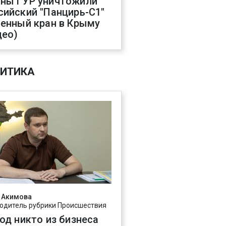
ны ГУР уничтожили
сийский "Панцирь-С1"
оенный кран в Крыму
део)
ИТИКА
 Акимова
одитель рубрики Происшествия
год никто из бизнеса