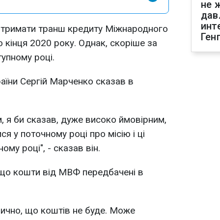
не 
дав
инт
 отримати транш кредиту Міжнародного
Ген
кінця 2020 року. Однак, скоріше за
тупному році.
раїни Сергій Марченко сказав в
, я би сказав, дуже високо ймовірним,
 у поточному році про місію і ці
му році", - сказав він.
 що кошти від МВФ передбачені в
рично, що коштів не буде. Може