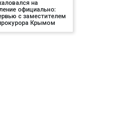
жаловался на
ление официально:
ервью с заместителем
прокурора Крымом