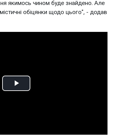
ння якимось чином буде знайдено. Але
имістичні обіцянки щодо цього", - додав
Play
Video