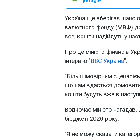
Google
Україна ще зберігає шанс
валютного фонду (МВФ) до 
все, кошти надійдуть у нас
Про це міністр фінансів Ук
інтерв’ю "
BBC Україна
".
"Більш імовірним сценарієм
що нам вдасться домовитися
кошти будуть вже в наступно
Водночас міністр нагадав,
бюджеті 2020 року.
"Я не можу сказати катего