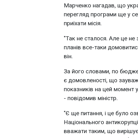
Марченко нагадав, що укра
перегляд програми ще у сер
приїхати місія.
"Так не сталося. Але це не 
планів все-таки домовитися
він.
За його словами, по бюджет
є домовленості, що заува
показників на цей момент у
- повідомив міністр.
"Є ще питання, і це було о
Національного антикорупці
вважати таким, що вирішуєт