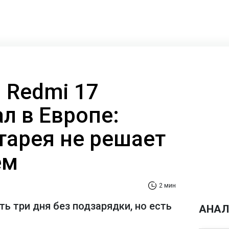
 Redmi 17
л в Европе:
тарея не решает
ем
2 мин
ь три дня без подзарядки, но есть
АНАЛ