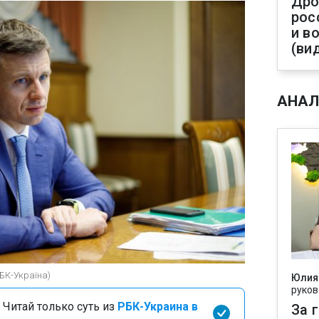
Дро
рос
и в
(ви
АНАЛ
РБК-Україна)
Юлия
руков
 Читай только суть из
РБК-Украина в
За 