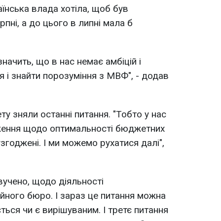
їнська влада хотіла, щоб був
пні, а до цього в липні мала б
значить, що в нас немає амбіцій і
 і знайти порозуміння з МВФ", - додав
у зняли останні питання. "Тобто у нас
ження щодо оптимальності бюджетних
згоджені. І ми можемо рухатися далі",
звучено, щодо діяльності
йного бюро. І зараз це питання можна
ься чи є вирішуваним. І третє питання