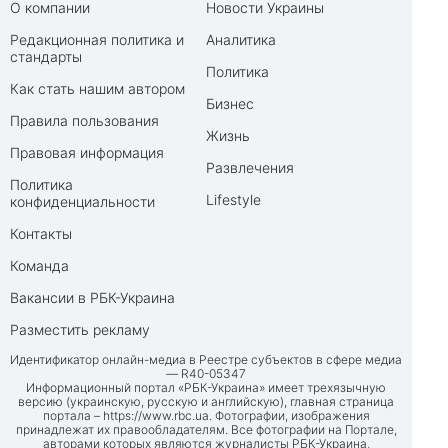
О компании
Новости Украины
Редакционная политика и
Аналитика
стандарты
Политика
Как стать нашим автором
Бизнес
Правила пользования
Жизнь
Правовая информация
Развлечения
Политика
Lifestyle
конфиденциальности
Контакты
Команда
Вакансии в РБК-Украина
Разместить рекламу
Идентификатор онлайн-медиа в Реестре субъектов в сфере медиа
— R40-05347
Информационный портал «РБК-Украина» имеет трехязычную
версию (украинскую, русскую и английскую), главная страница
портала –
https://www.rbc.ua
. Фотографии, изображения
принадлежат их правообладателям. Все фотографии на Портале,
авторами которых являются журналисты РБК-Украина,