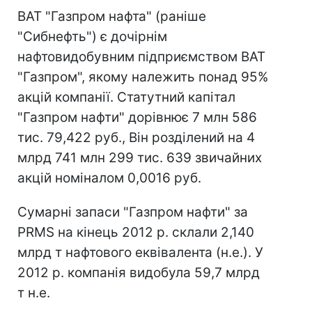
ВАТ "Газпром нафта" (раніше
"Сибнефть") є дочірнім
нафтовидобувним підприємством ВАТ
"Газпром", якому належить понад 95%
акцій компанії. Статутний капітал
"Газпром нафти" дорівнює 7 млн ​​586
тис. 79,422 руб., Він розділений на 4
млрд 741 млн 299 тис. 639 звичайних
акцій номіналом 0,0016 руб.
Сумарні запаси "Газпром нафти" за
PRMS на кінець 2012 р. склали 2,140
млрд т нафтового еквівалента (н.е.). У
2012 р. компанія видобула 59,7 млрд
т н.е.