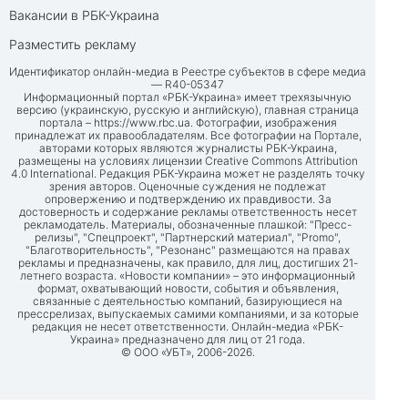
Вакансии в РБК-Украина
Разместить рекламу
Идентификатор онлайн-медиа в Реестре субъектов в сфере медиа
— R40-05347
Информационный портал «РБК-Украина» имеет трехязычную
версию (украинскую, русскую и английскую), главная страница
портала –
https://www.rbc.ua
. Фотографии, изображения
принадлежат их правообладателям. Все фотографии на Портале,
авторами которых являются журналисты РБК-Украина,
размещены на условиях лицензии Creative Commons Attribution
4.0 International. Редакция РБК-Украина может не разделять точку
зрения авторов. Оценочные суждения не подлежат
опровержению и подтверждению их правдивости. За
достоверность и содержание рекламы ответственность несет
рекламодатель. Материалы, обозначенные плашкой: "Пресс-
релизы", "Спецпроект", "Партнерский материал", "Promo",
"Благотворительность", "Резонанс" размещаются на правах
рекламы и предназначены, как правило, для лиц, достигших 21-
летнего возраста. «Новости компании» – это информационный
формат, охватывающий новости, события и объявления,
связанные с деятельностью компаний, базирующиеся на
прессрелизах, выпускаемых самими компаниями, и за которые
редакция не несет ответственности. Онлайн-медиа «РБК-
Украина» предназначено для лиц от 21 года.
© ООО «УБТ», 2006-2026.