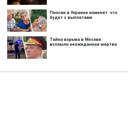
Шоу бизнес
»
"Мы больше не вместе": звезда
"Жіночого лікаря" объявила о
разводе
10:40 03.08.2026 Пн
2 мин