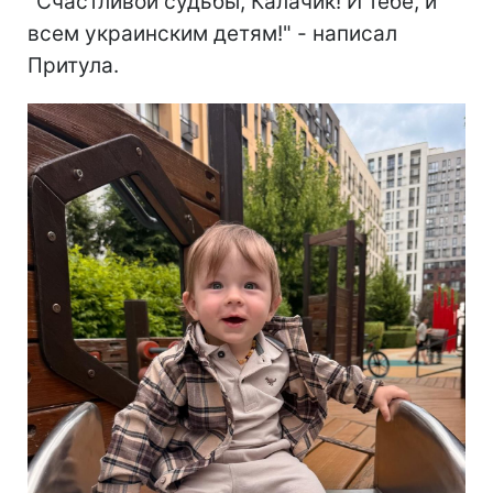
"Счастливой судьбы, Калачик! И тебе, и
всем украинским детям!" - написал
Притула.