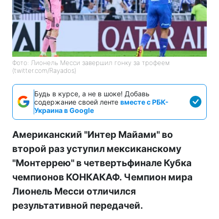
Фото: Лионель Месси завершил гонку за трофеем
(twitter.com/Rayados)
Будь в курсе, а не в шоке! Добавь
содержание своей ленте
вместе с РБК-
Украина в Google
Американский "Интер Майами" во
второй раз уступил мексиканскому
"Монтеррею" в четвертьфинале Кубка
чемпионов КОНКАКАФ. Чемпион мира
Лионель Месси отличился
результативной передачей.