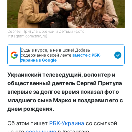
Сергей Притула с женой и детьми (фото:
instagram.com/siriy_ru)
Будь в курсе, а не в шоке! Добавь
содержание своей ленте
вместе с РБК-
Украина в Google
Украинский телеведущий, волонтер и
общественный деятель Сергей Притула
впервые за долгое время показал фото
младшего сына Марко и поздравил его с
днем рождения.
Об этом пишет
РБК-Украина
со ссылкой
на его
сообщение
в Instagram.