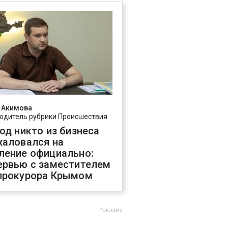
 Акимова
одитель рубрики Происшествия
год никто из бизнеса
жаловался на
ление официально:
ервью с заместителем
прокурора Крымом