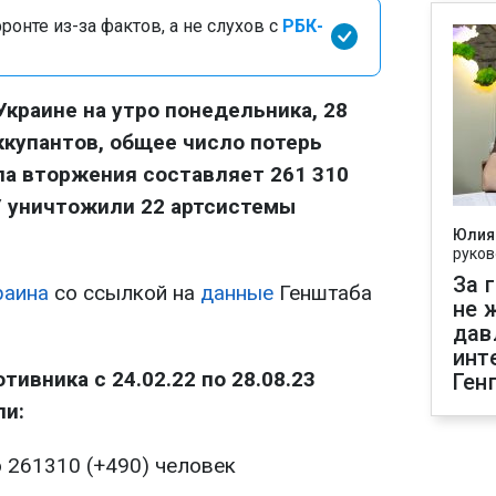
онте из-за фактов, а не слухов с
РБК-
Украине на утро понедельника, 28
ккупантов, общее число потерь
ла вторжения составляет 261 310
У уничтожили 22 артсистемы
Юлия
руков
За 
раина
со ссылкой на
данные
Генштаба
не 
дав
инт
ивника с 24.02.22 по 28.08.23
Ген
ли:
о 261310 (+490) человек