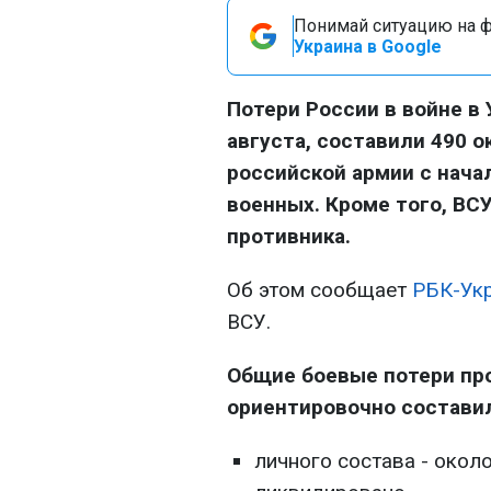
Понимай ситуацию на фр
Украина в Google
Потери России в войне в 
августа, составили 490 о
российской армии с нача
военных. Кроме того, ВС
противника.
Об этом сообщает
РБК-Ук
ВСУ.
Общие боевые потери прот
ориентировочно состави
личного состава - окол