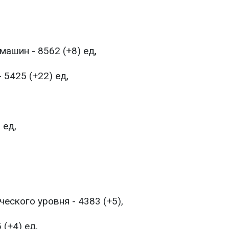
ашин - 8562 (+8) ед,
 5425 (+22) ед,
 ед,
еского уровня - 4383 (+5),
(+4) ед,