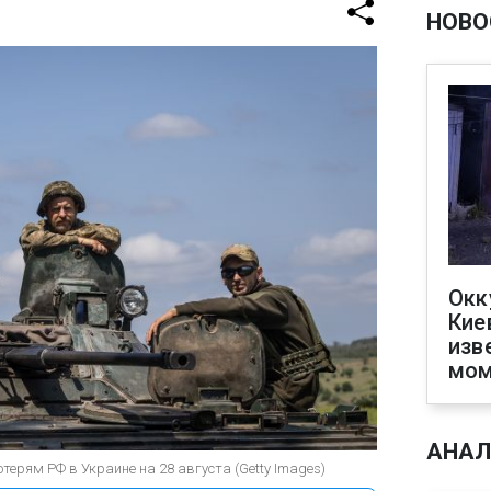
НОВО
Окк
Кие
изв
мом
АНАЛ
терям РФ в Украине на 28 августа (Getty Images)