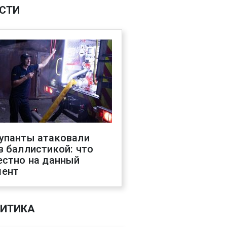
СТИ
упанты атаковали
в баллистикой: что
естно на данный
ент
ИТИКА