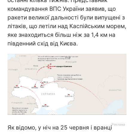
останні кілька тижнів. Представник
командування ВПС України заявив, що
ракети великої дальності були випущені з
літаків, що летіли над Каспійським морем,
яке знаходиться більш ніж за 1,4 км на
південний схід від Києва.
Як відомо, у ніч на 25 червня і вранці