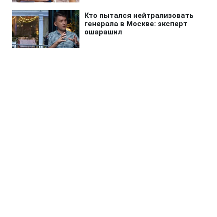
Главная
»
Новости
»
Война в Украине
СБУ раскрыла подробности
поражения Ярославского НПЗ и
не только
16:59 06.08.2026 Чт
2 мин
Украина успешно атаковала три "жирных"
вражеских цели
ЕЛЕНА БДЖОЛА