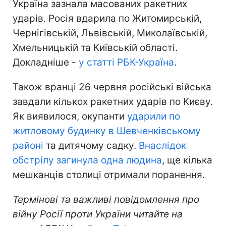
Україна зазнала масованих ракетних
ударів. Росія вдарила по Житомирській,
Чернігівській, Львівській, Миколаївській,
Хмельницькій та Київській області.
Докладніше -
у статті РБК-Україна
.
Також вранці 26 червня російські війська
завдали кількох ракетних ударів по Києву.
Як виявилося, окупанти
ударили по
житловому будинку в Шевченківському
районі
та дитячому садку.
Внаслідок
обстрілу загинула одна людина
, ще кілька
мешканців столиці отримали поранення.
Термінові та важливі повідомлення про
війну Росії проти України читайте на