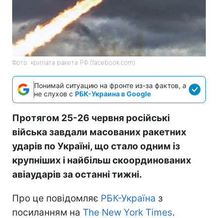
Фото: крилата ракета РФ (facebook.com)
Понимай ситуацию на фронте из-за фактов, а
не слухов с
РБК-Украина в Google
Протягом 25-26 червня російські
війська завдали масованих ракетних
ударів по Україні, що стало одним із
крупніших і найбільш скоординованих
авіаударів за останні тижні.
Про це повідомляє
РБК-Україна
з
посиланням на
The New York Times
.