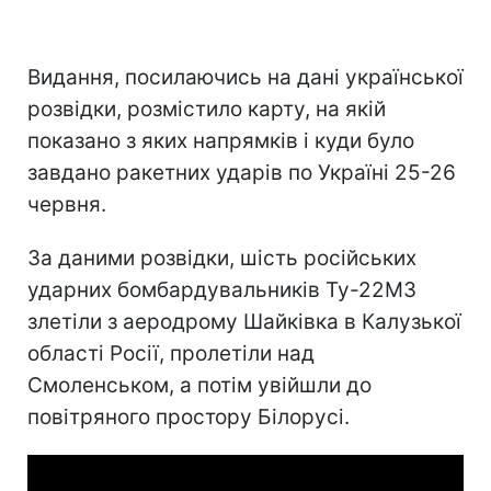
Видання, посилаючись на дані української
розвідки, розмістило карту, на якій
показано з яких напрямків і куди було
завдано ракетних ударів по Україні 25-26
червня.
За даними розвідки, шість російських
ударних бомбардувальників Ту-22М3
злетіли з аеродрому Шайківка в Калузької
області Росії, пролетіли над
Смоленськом, а потім увійшли до
повітряного простору Білорусі.