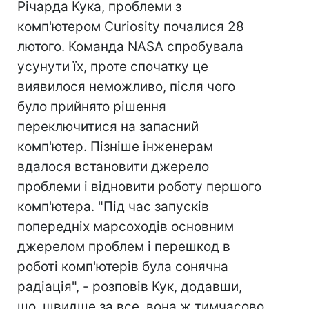
Річарда Кука, проблеми з
комп'ютером Curiosity почалися 28
лютого. Команда NASA спробувала
усунути їх, проте спочатку це
виявилося неможливо, після чого
було прийнято рішення
переключитися на запасний
комп'ютер. Пізніше інженерам
вдалося встановити джерело
проблеми і відновити роботу першого
комп'ютера. "Під час запусків
попередніх марсоходів основним
джерелом проблем і перешкод в
роботі комп'ютерів була сонячна
радіація", - розповів Кук, додавши,
що, швидше за все, вона ж тимчасово