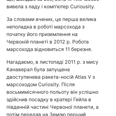
вивела з ладу і комп'ютер Curiousity.
За словами вчених, це перша велика
неполадка в роботі марсохода з
початку його приземлення на
Червоній планеті в 2012 р. Робота
марсохода відновиться 11 березня.
Нагадаємо, в листопаді 2011 р. з мису
Канаверал була запущена
двоступенева ракета-носій Atlas V з
марсоходом Curiosity. Після
восьмимісячного польоту він успішно
здійснив посадку в кратері Гейла в
південній частині Червоної планети, а
потім передав на Землю перший