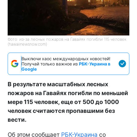
Фото: из-за лесных пожаров на Гавайях погибли 115 человек
(hawaiinewsnow.com)
Выключи хаос международных новостей!
Получай только важное из
РБК-Украина в
Google
В результате масштабных лесных
пожаров на Гавайях погибли по меньшей
мере 115 человек, еще от 500 до 1000
человек считаются пропавшими без
вести.
Об этом сообщает
РБК-Украина
со