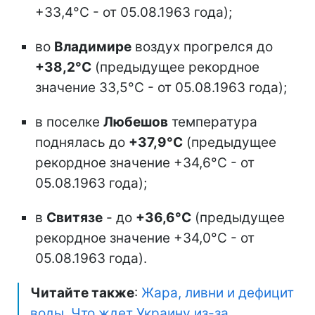
+33,4°С - от 05.08.1963 года);
во
Владимире
воздух прогрелся до
+38,2°С
(предыдущее рекордное
значение 33,5°С - от 05.08.1963 года);
в поселке
Любешов
температура
поднялась до
+37,9°С
(предыдущее
рекордное значение +34,6°С - от
05.08.1963 года);
в
Свитязе
- до
+36,6°С
(предыдущее
рекордное значение +34,0°С - от
05.08.1963 года).
Читайте также
:
Жара, ливни и дефицит
воды. Что ждет Украину из-за