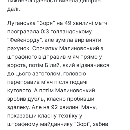
тижневої давності вивела дніпрян
далі.
Луганська "Зоря" на 49 хвилині матчі
програвала 0:3 голландському
"Фейєнорду", але зуміла вирівняти
рахунок. Спочатку Малиновський з
штрафного відправив м'яч прямо у
ворота, потім Білий, який відзначився
до цього автоголом, головою
переправив м'яч після подачі
кутового. А потім Малиновський
зробив дубль, класно пробивши
здалеку. Але на 92 хвилині Ману,
показавши класну техніку у
штрафному майданчику "Зорі", забив