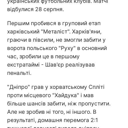
українських футбольних клубів. Матчі
відбулися 28 серпня.
Першим пробився в груповий етап
харківський "Металіст". Харків'яни,
граючи в півсили, не змогли забити у
ворота польського "Руху" в основний
час, зробили це в першому
екстратаймі - Шав'єр реалізував
пенальті.
"Дніпро" грав у хорватському Спліті
проти місцевого "Хайдука" і мав
більше шансів забити, ніж пропустити.
Але не зробив ні того, ні іншого. В
результаті, домашня перемога 2:1