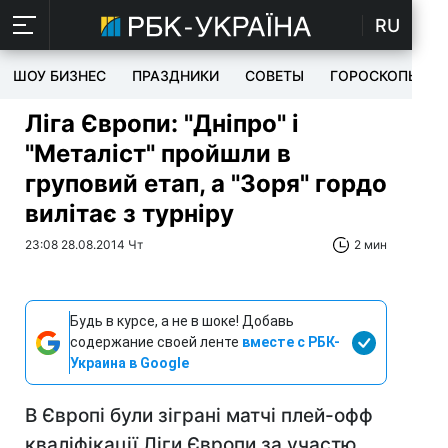
RU
ШОУ БИЗНЕС
ПРАЗДНИКИ
СОВЕТЫ
ГОРОСКОПЫ
Ліга Європи: "Дніпро" і
"Металіст" пройшли в
груповий етап, а "Зоря" гордо
вилітає з турніру
23:08 28.08.2014 Чт
2 мин
Будь в курсе, а не в шоке! Добавь
содержание своей ленте
вместе с РБК-
Украина в Google
В Європі були зіграні матчі плей-офф
кваліфікації Ліги Європи за участю