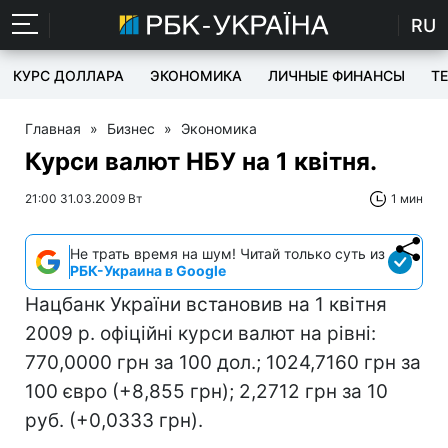
RU
КУРС ДОЛЛАРА
ЭКОНОМИКА
ЛИЧНЫЕ ФИНАНСЫ
T
Главная
»
Бизнес
»
Экономика
Курси валют НБУ на 1 квітня.
21:00 31.03.2009 Вт
1 мин
Не трать время на шум! Читай только суть из
РБК-Украина в Google
Нацбанк України встановив на 1 квітня
2009 р. офіційні курси валют на рівні:
770,0000 грн за 100 дол.; 1024,7160 грн за
100 євро (+8,855 грн); 2,2712 грн за 10
руб. (+0,0333 грн).