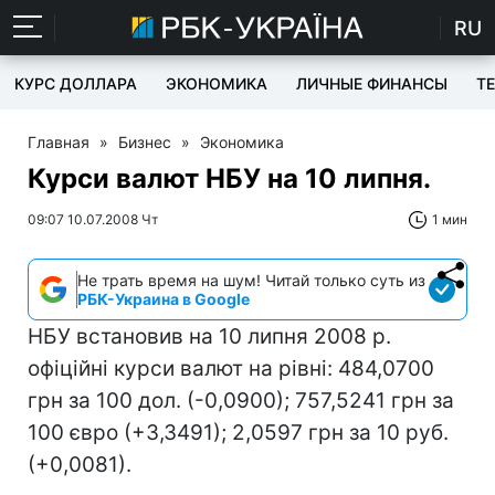
RU
КУРС ДОЛЛАРА
ЭКОНОМИКА
ЛИЧНЫЕ ФИНАНСЫ
T
Главная
»
Бизнес
»
Экономика
Курси валют НБУ на 10 липня.
09:07 10.07.2008 Чт
1 мин
Не трать время на шум! Читай только суть из
РБК-Украина в Google
НБУ встановив на 10 липня 2008 р.
офіційні курси валют на рівні: 484,0700
грн за 100 дол. (-0,0900); 757,5241 грн за
100 євро (+3,3491); 2,0597 грн за 10 руб.
(+0,0081).