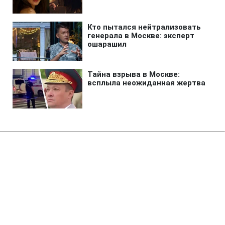
Главная
»
Бизнес
Россия уничтожила склады с
продукцией JTI и Imperial
Brands, - СМИ
21:11 06.08.2026 Чт
2 мин