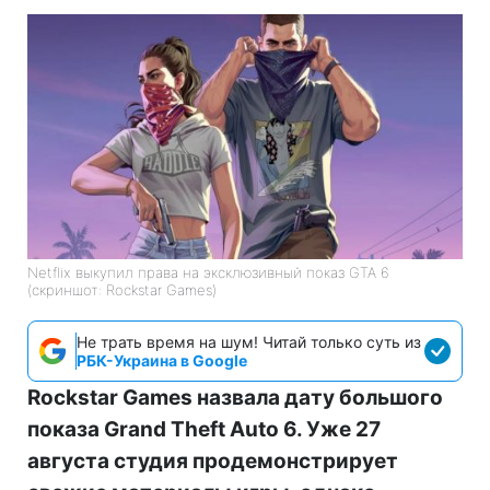
Netflix выкупил права на эксклюзивный показ GTA 6
(скриншот: Rockstar Games)
Не трать время на шум! Читай только суть из
РБК-Украина в Google
Rockstar Games назвала дату большого
показа Grand Theft Auto 6. Уже 27
августа студия продемонстрирует