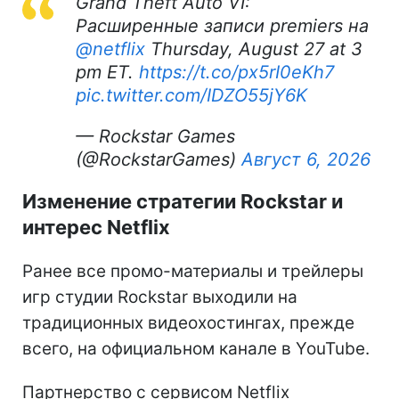
Grand Theft Auto VI:
Расширенные записи premiers на
@netflix
Thursday, August 27 at 3
pm ET.
https://t.co/px5rI0eKh7
pic.twitter.com/IDZO55jY6K
— Rockstar Games
(@RockstarGames)
Август 6, 2026
Изменение стратегии Rockstar и
интерес Netflix
Ранее все промо-материалы и трейлеры
игр студии Rockstar выходили на
традиционных видеохостингах, прежде
всего, на официальном канале в YouTube.
Партнерство с сервисом Netflix