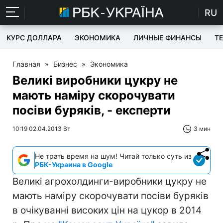
RU
КУРС ДОЛЛАРА
ЭКОНОМИКА
ЛИЧНЫЕ ФИНАНСЫ
T
Главная
»
Бизнес
»
Экономика
Великі виробники цукру не
мають наміру скорочувати
посіви буряків, - експерти
10:19 02.04.2013 Вт
3 мин
Не трать время на шум! Читай только суть из
РБК-Украина в Google
Великі агрохолдинги-виробники цукру не
мають наміру скорочувати посіви буряків
в очікуванні високих цін на цукор в 2014