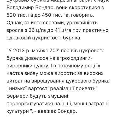
Володимир Бондар, вони скоротилися з
520 тис. га до 450 тис. га, говорить.
Однак, за його словами, урожайність
зросла з 36 ц/га до 41 ц/га при практично
однаковій цукристості буряка.
"У 2012 р. майже 70% посівів цукрового
буряка довелося на агрохолдинги-
виробники цукру. І в поточному році їх
частка знову може вирости: за високих
витрат на вирощування цукрового буряка
і низької вартості реалізації приватні
фермери будуть змушені
переорієнтуватися на інші, менш затратні
культури ", - вважає Бондар.