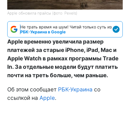
Apple обновила прайсы (фото: Pexels)
Не трать время на шум! Читай только суть из
РБК-Украина в Google
Apple временно увеличила размер
платежей за старые iPhone, iPad, Mac и
Apple Watch в рамках программы Trade
In. За отдельные модели будут платить
почти на треть больше, чем раньше.
Об этом сообщает
РБК-Украина
со
ссылкой на
Apple
.