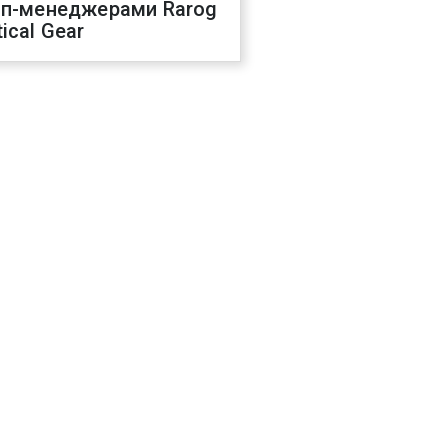
оп-менеджерами Rarog
ical Gear