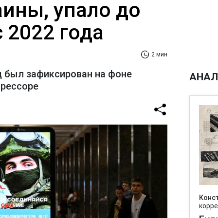
аины, упало до
 2022 года
2 мин
 был зафиксирован на фоне
АНАЛ
грессоре
Конс
корре