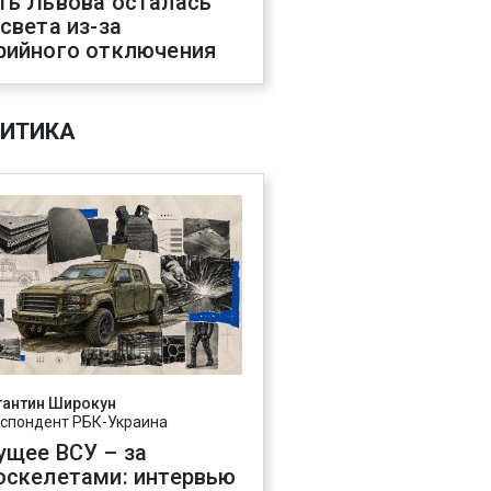
ть Львова осталась
 света из-за
рийного отключения
ИТИКА
тантин Широкун
спондент РБК-Украина
ущее ВСУ – за
оскелетами: интервью