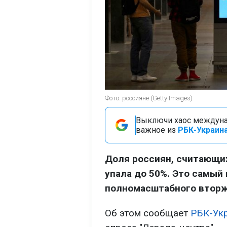
Фото: россияне (Getty Images)
Выключи хаос междуна
важное из
РБК-Украина
Доля россиян, считающих
упала до 50%. Это самый 
полномасштабного вторж
Об этом сообщает
РБК-Ук