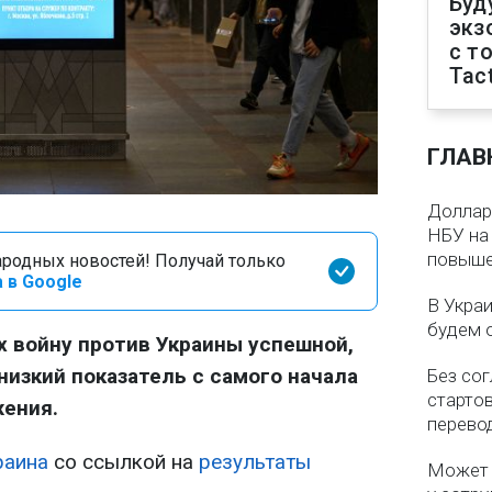
Буд
экз
с т
Tact
ГЛАВ
Доллар 
НБУ на 
повыше
родных новостей! Получай только
 в Google
В Укра
будем 
 войну против Украины успешной,
низкий показатель с самого начала
Без со
старто
ения.
перево
раина
со ссылкой на
результаты
Может 