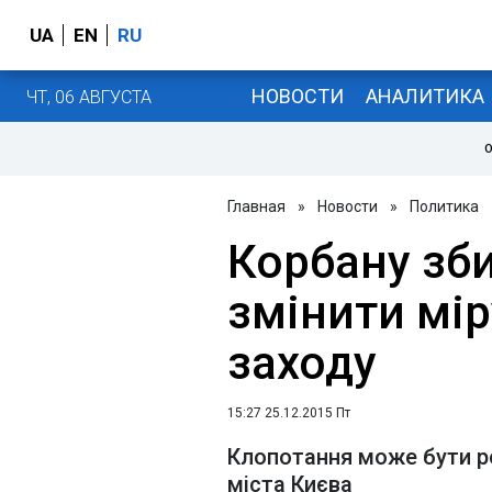
UA
EN
RU
НОВОСТИ
АНАЛИТИКА
ЧТ, 06 АВГУСТА
О
Главная
»
Новости
»
Политика
Корбану зб
змінити мі
заходу
15:27 25.12.2015 Пт
Клопотання може бути р
міста Києва