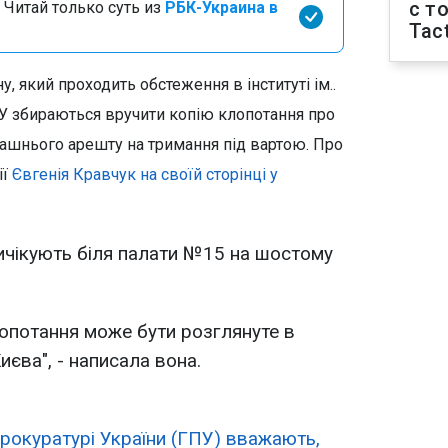
с т
 Читай только суть из
РБК-Украина в
Tact
 який проходить обстеження в інституті ім..
ПУ збираються вручити копію клопотання про
машнього арешту на тримання під вартою. Про
ії
Євгенія Кравчук на своїй сторінці у
 "вичікують біля палати №15 на шостому
опотання може бути розглянуте в
иєва", - написала вона.
прокуратурі України (ГПУ) вважають,