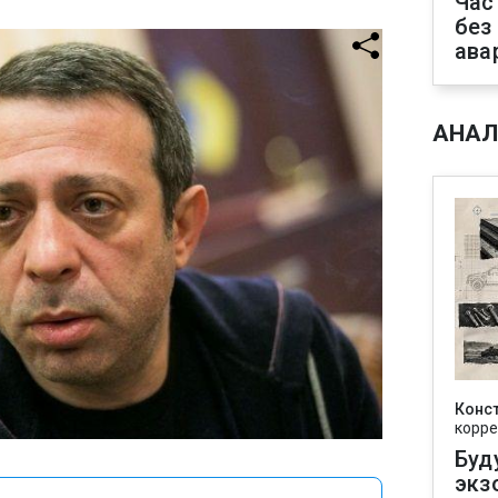
Час
без
ава
АНАЛ
Конс
корре
Буд
экз