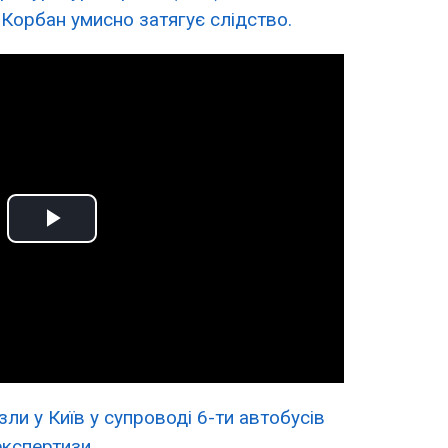
Корбан умисно затягує слідство.
Play
Video
ли у Київ у супроводі 6-ти автобусів
кспертизи.