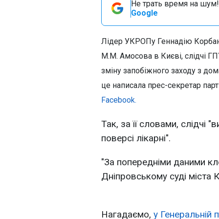
Не трать время на шум!
Google
Лідер УКРОПу Геннадію Корбану,
М.М. Амосова в Києві, слідчі Г
зміну запобіжного заходу з до
це написала прес-секретар парт
Facebook.
Так, за її словами, слідчі
поверсі лікарні".
"За попередніми даними кл
Дніпровському суді міста К
Нагадаємо,
у Генеральній 