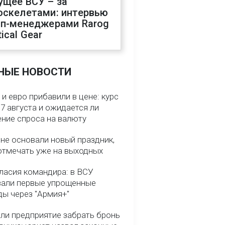
ущее ВСУ – за
оскелетами: интервью
оп-менеджерами Rarog
ical Gear
НЫЕ НОВОСТИ
и евро прибавили в цене: курс
7 августа и ожидается ли
ние спроса на валюту
ине основали новый праздник,
отмечать уже на выходных
гласия командира: в ВСУ
вали первые упрощенные
ды через "Армия+"
ли предприятие забрать бронь