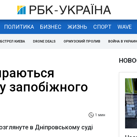
ПОЛИТИКА
БИЗНЕС
ЖИЗНЬ
СПОРТ
WAVE
БСТРЕЛ КИЕВА
DRONE DEALS
ОРМУЗСКИЙ ПРОЛИВ
ВОЙНА В УКРАИ
НОВО
ираються
ру запобіжного
1 мин
озглянуте в Дніпровському суді