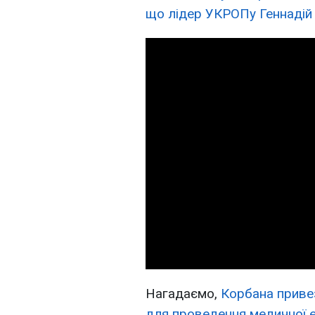
що лідер УКРОПу Геннадій 
Нагадаємо,
Корбана привез
для проведення медичної е