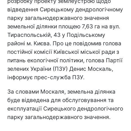
розробку проекту землеустрою щодо
відведення Сирецькому дендрологічному
парку загальнодержавного значення
земельної ділянки площею 7,63 га на вул.
Тираспольській, 43 у Подільському
районі м. Києва. Про це повідомив голова
постійної комісії Київської міської ради з
питань екологічної політики, голова Партії
зелених України (ПЗУ) Денис Москаль,
інформує прес-служба ПЗУ.
За словами Москаля, земельна ділянка
буде відведена для обслуговування та
експлуатації Сирецького дендрологічного
парку загальнодержавного значення.