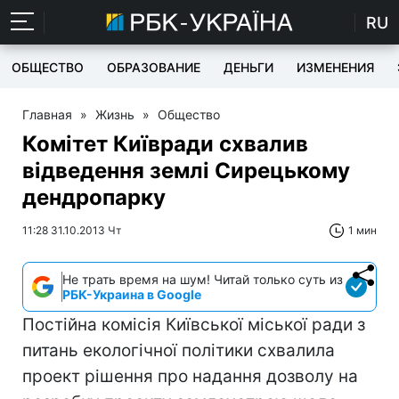
RU
ОБЩЕСТВО
ОБРАЗОВАНИЕ
ДЕНЬГИ
ИЗМЕНЕНИЯ
Главная
»
Жизнь
»
Общество
Комітет Київради схвалив
відведення землі Сирецькому
дендропарку
11:28 31.10.2013 Чт
1 мин
Не трать время на шум! Читай только суть из
РБК-Украина в Google
Постійна комісія Київської міської ради з
питань екологічної політики схвалила
проект рішення про надання дозволу на