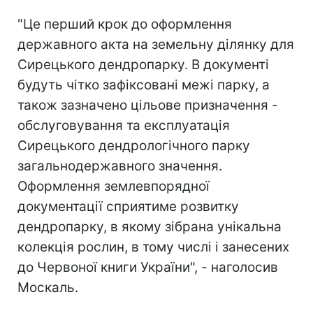
"Це перший крок до оформлення
державного акта на земельну ділянку для
Сирецького дендропарку. В документі
будуть чітко зафіксовані межі парку, а
також зазначено цільове призначення -
обслуговування та експлуатація
Сирецького дендрологічного парку
загальнодержавного значення.
Оформлення землевпорядної
документації сприятиме розвитку
дендропарку, в якому зібрана унікальна
колекція рослин, в тому числі і занесених
до Червоної книги України", - наголосив
Москаль.