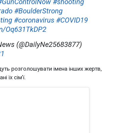
#GunControlNow
#shooting
rado
#BoulderStrong
ting
#coronavirus
#COVID19
com/Oq631TkDP2
News (@DailyNe25683877)
21
удуть розголошувати імена інших жертв,
 їх сім'ї.