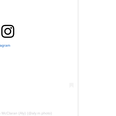
tagram
 McClaran (Aly) (@aly.m.photo)