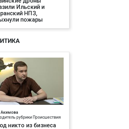
аинские дроны
азили Ильский и
ранский НПЗ,
ыхнули пожары
ИТИКА
 Акимова
одитель рубрики Происшествия
год никто из бизнеса