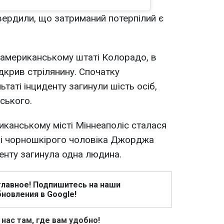
ердили, що затриманий потерпілий є
 американському штаті Колорадо, в
дкрив стрілянину. Спочатку
таті інциденту загинули шість осіб,
ського.
иканському місті Міннеаполіс сталася
елі чорношкірого чоловіка Джорджа
денту загинула одна людина.
главное! Подпишитесь на наши
новления в Google!
 нас там, где вам удобно!