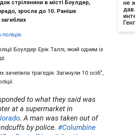
ідок стрілянини в місті Боулдер,
не 
дав
радо, зросла до 10. Раніше
инт
 загиблих
Ген
поліція.
ліції Боулдер Ерік Таллі, який одним із
ії.
х зачепила трагедія. Загинули 10 осіб",
ліції.
esponded to what they said was
oter at a supermarket in
lorado
. A man was taken out of
andcuffs by police.
#Columbine