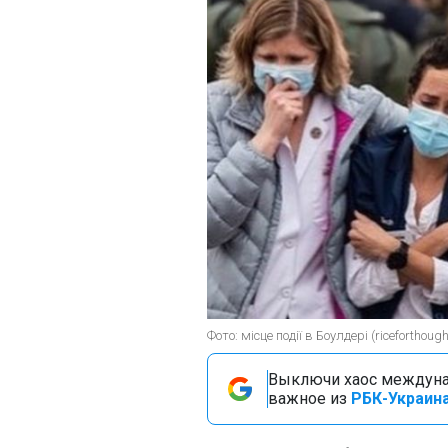
Фото: місце події в Боулдері (riceforthoug
Выключи хаос междуна
важное из
РБК-Украина