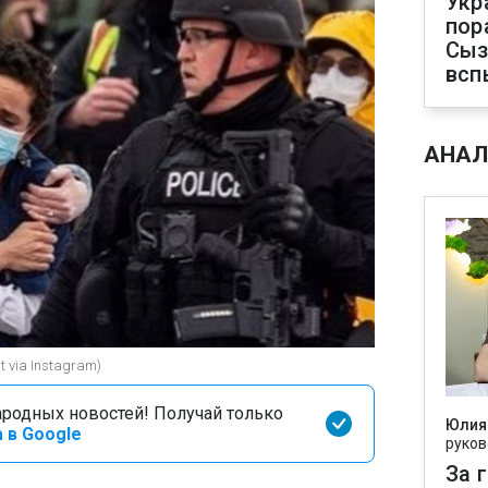
Укр
пор
Сыз
всп
АНАЛ
ht via Instagram)
родных новостей! Получай только
Юлия
 в Google
руков
За 