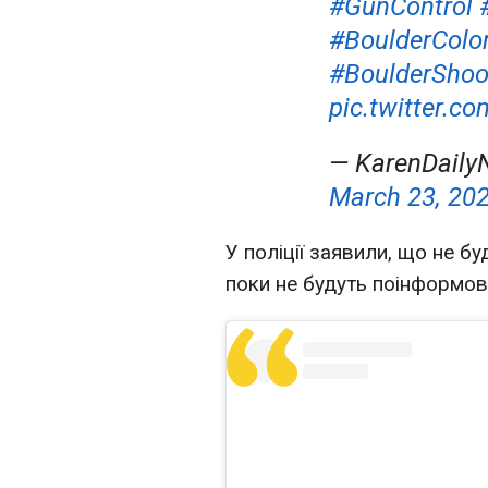
#GunControl
#BoulderColo
#BoulderShoo
pic.twitter.
— KarenDaily
March 23, 20
У поліції заявили, що не б
поки не будуть поінформовані