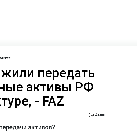
раине
ожили передать
ные активы РФ
туре, - FAZ
4 мин
 передачи активов?