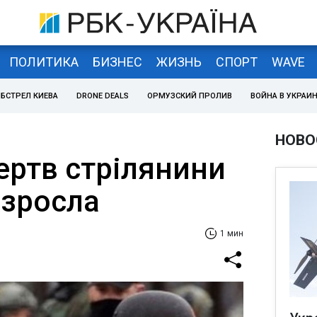
ПОЛИТИКА
БИЗНЕС
ЖИЗНЬ
СПОРТ
WAVE
БСТРЕЛ КИЕВА
DRONE DEALS
ОРМУЗСКИЙ ПРОЛИВ
ВОЙНА В УКРАИ
НОВО
ертв стрілянини
 зросла
1 мин