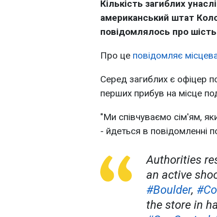
Кількість загиблих унасл
американський штат Коло
повідомлялось про шість
Про це
повідомляє місцева 
Серед загиблих є офіцер по
перших прибув на місце под
"Ми співчуваємо сім'ям, яки
- йдеться в повідомленні по
Authorities r
an active sho
#Boulder
,
#Co
the store in h