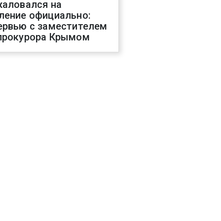
жаловался на
ление официально:
ервью с заместителем
прокурора Крымом