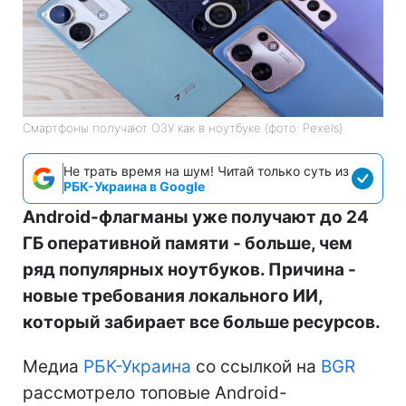
Смартфоны получают ОЗУ как в ноутбуке (фото: Pexels)
Не трать время на шум! Читай только суть из
РБК-Украина в Google
Android-флагманы уже получают до 24
ГБ оперативной памяти - больше, чем
ряд популярных ноутбуков. Причина -
новые требования локального ИИ,
который забирает все больше ресурсов.
Медиа
РБК-Украина
со ссылкой на
BGR
рассмотрело топовые Android-