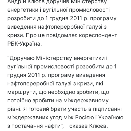
Андрій Клюєв доручив Міністерству
енергетики і вугільної промисловості
розробити до 1 грудня 2011 р. програму
виведення нафтопереробної галузі з
кризи. Про це повідомляє кореспондент
РБК-Україна.
"Доручаю Міністерству енергетики і
вугільної промисловості розробити до 1
грудня 2011 р. програму виведення
нафтопереробної галузі з кризи, які
маршрути, що необхідно зробити, що
потрібно зробити на міждержавному
рівні. Я готовий брати участь в підписанні
міждержавних угод між Росією і Україною
з постачання нафти", - сказав Клюєв.