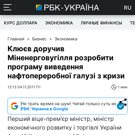
RU
КУРС ДОЛЛАРА
ЭКОНОМИКА
ЛИЧНЫЕ ФИНАНСЫ
T
Главная
»
Бизнес
»
Экономика
Клюєв доручив
Міненерговугілля розробити
програму виведення
нафтопереробної галузі з кризи
12:13 04.11.2011 Пт
1 мин
Не трать время на шум! Читай только суть из
РБК-Украина в Google
Перший віце-прем'єр міністр, міністр
економічного розвитку і торгівлі України