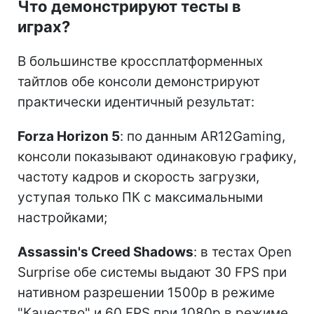
Что демонстрируют тесты в
играх?
В большинстве кроссплатформенных
тайтлов обе консоли демонстрируют
практически идентичный результат:
Forza Horizon 5
: по данным AR12Gaming,
консоли показывают одинаковую графику,
частоту кадров и скорость загрузки,
уступая только ПК с максимальными
настройками;
Assassin's Creed Shadows
: в тестах Open
Surprise обе системы выдают 30 FPS при
нативном разрешении 1500p в режиме
"Качество" и 60 FPS при 1080p в режиме