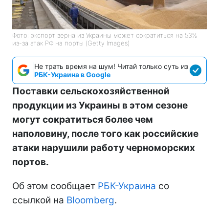
Фото: экспорт зерна из Украины может сократиться на 53%
из-за атак РФ на порты (Getty Images)
Не трать время на шум! Читай только суть из
РБК-Украина в Google
Поставки сельскохозяйственной
продукции из Украины в этом сезоне
могут сократиться более чем
наполовину, после того как российские
атаки нарушили работу черноморских
портов.
Об этом сообщает
РБК-Украина
со
ссылкой на
Bloomberg
.