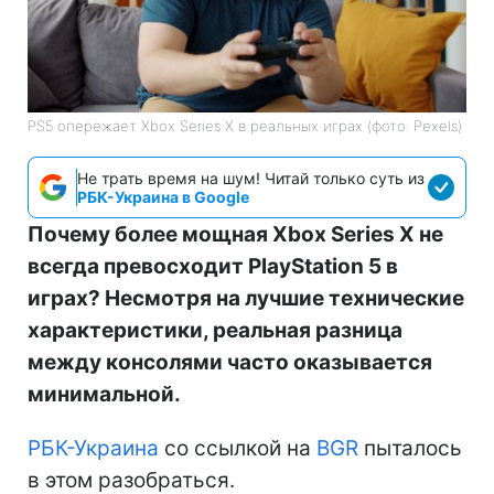
PS5 опережает Xbox Series X в реальных играх (фото: Pexels)
Не трать время на шум! Читай только суть из
РБК-Украина в Google
Почему более мощная Xbox Series X не
всегда превосходит PlayStation 5 в
играх? Несмотря на лучшие технические
характеристики, реальная разница
между консолями часто оказывается
минимальной.
РБК-Украина
со ссылкой на
BGR
пыталось
в этом разобраться.