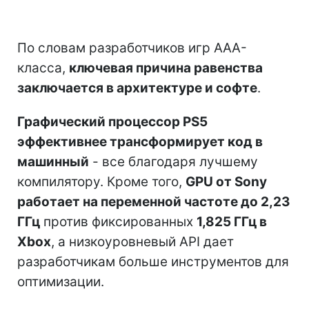
По словам разработчиков игр AAA-
класса,
ключевая причина равенства
заключается в архитектуре и софте
.
Графический процессор PS5
эффективнее трансформирует код в
машинный
- все благодаря лучшему
компилятору. Кроме того,
GPU от Sony
работает на переменной частоте до 2,23
ГГц
против фиксированных
1,825 ГГц в
Xbox
, а низкоуровневый API дает
разработчикам больше инструментов для
оптимизации.