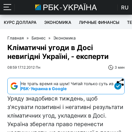
RU
КУРС ДОЛЛАРА
ЭКОНОМИКА
ЛИЧНЫЕ ФИНАНСЫ
T
Главная
»
Бизнес
»
Экономика
Кліматичні угоди в Досі
невигідні Україні, - експерти
08:59 17.12.2012 Пн
3 мин
Не трать время на шум! Читай только суть из
РБК-Украина в Google
Уряду знадобився тиждень, щоб
з'ясувати позитивні і негативні результати
кліматичних угод, укладених в Досі.
Україна зберегла право перенести