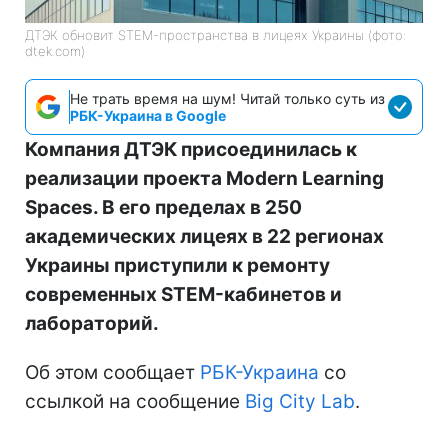
ДТЭК обновит STEM-пространства в лицеях Украины (фото:
dtek.com)
Не трать время на шум! Читай только суть из
РБК-Украина в Google
Компания ДТЭК присоединилась к
реализации проекта Modern Learning
Spaces. В его пределах в 250
академических лицеях в 22 регионах
Украины приступили к ремонту
современных STEM-кабинетов и
лабораторий.
Об этом сообщает
РБК-Украина
со
ссылкой на сообщение
Big City Lab
.