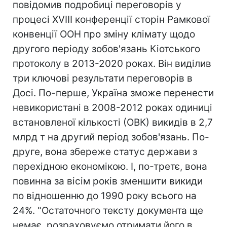
повідомив подробиці переговорів у
процесі XVIII конференції сторін Рамкової
конвенції ООН про зміну клімату щодо
другого періоду зобов'язань Кіотського
протоколу в 2013-2020 роках. Він виділив
три ключові результати переговорів в
Досі. По-перше, Україна зможе перенести
невикористані в 2008-2012 роках одиниці
встановленої кількості (ОВК) викидів в 2,7
млрд т на другий період зобов'язань. По-
друге, вона збереже статус держави з
перехідною економікою. І, по-третє, вона
повинна за вісім років зменшити викиди
по відношенню до 1990 року всього на
24%. "Остаточного тексту документа ще
немає, розраховуємо отримати його в