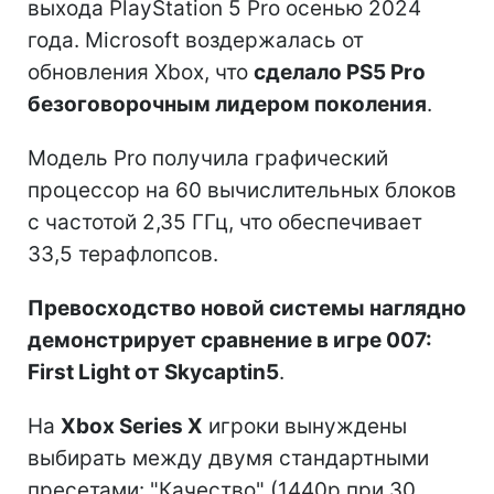
выхода PlayStation 5 Pro осенью 2024
года. Microsoft воздержалась от
обновления Xbox, что
сделало PS5 Pro
безоговорочным лидером поколения
.
Модель Pro получила графический
процессор на 60 вычислительных блоков
с частотой 2,35 ГГц, что обеспечивает
33,5 терафлопсов.
Превосходство новой системы наглядно
демонстрирует сравнение в игре 007:
First Light от Skycaptin5
.
На
Xbox Series X
игроки вынуждены
выбирать между двумя стандартными
пресетами: "Качество" (1440p при 30