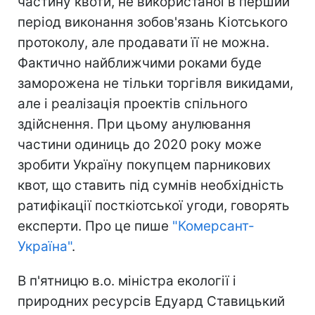
частину квоти, не використаної в перший
період виконання зобов'язань Кіотського
протоколу, але продавати її не можна.
Фактично найближчими роками буде
заморожена не тільки торгівля викидами,
але і реалізація проектів спільного
здійснення. При цьому анулювання
частини одиниць до 2020 року може
зробити Україну покупцем парникових
квот, що ставить під сумнів необхідність
ратифікації посткіотської угоди, говорять
експерти. Про це пише
"Комерсант-
Україна"
.
В п'ятницю в.о. міністра екології і
природних ресурсів Едуард Ставицький