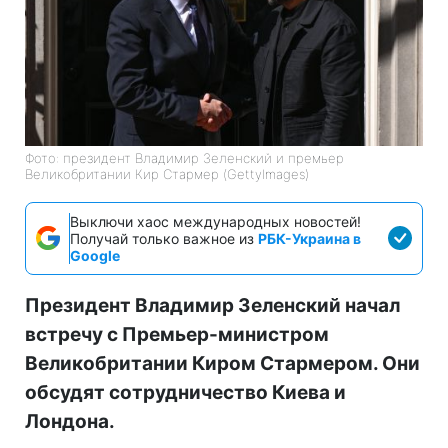
Фото: президент Владимир Зеленский и премьер
Великобритании Кир Стармер (GettyImages)
Выключи хаос международных новостей!
Получай только важное из
РБК-Украина в
Google
Президент Владимир Зеленский начал
встречу с Премьер-министром
Великобритании Киром Стармером. Они
обсудят сотрудничество Киева и
Лондона.