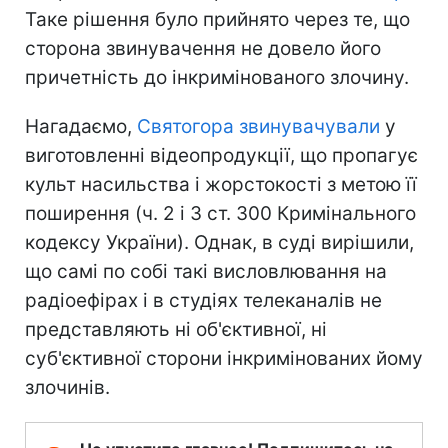
Таке рішення було прийнято через те, що
сторона звинувачення не довело його
причетність до інкримінованого злочину.
Нагадаємо,
Святогора звинувачували
у
виготовленні відеопродукції, що пропагує
культ насильства і жорстокості з метою її
поширення (ч. 2 і 3 ст. 300 Кримінального
кодексу України). Однак, в суді вирішили,
що самі по собі такі висловлювання на
радіоефірах і в студіях телеканалів не
представляють ні об'єктивної, ні
суб'єктивної сторони інкримінованих йому
злочинів.