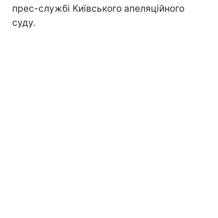
прес-службі Київського апеляційного
суду.