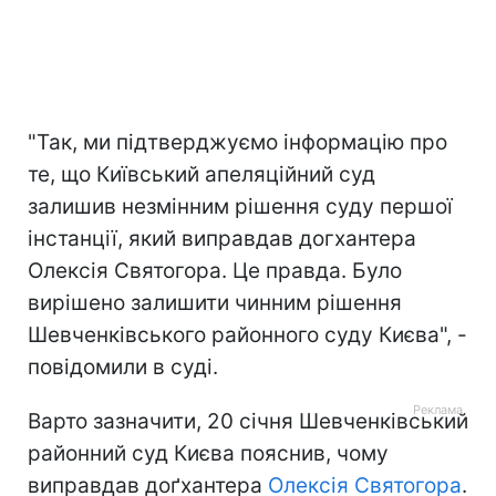
"Так, ми підтверджуємо інформацію про
те, що Київський апеляційний суд
залишив незмінним рішення суду першої
інстанції, який виправдав догхантера
Олексія Святогора. Це правда. Було
вирішено залишити чинним рішення
Шевченківського районного суду Києва", -
повідомили в суді.
Варто зазначити, 20 січня Шевченківський
районний суд Києва пояснив, чому
виправдав доґхантера
Олексія Святогора
.