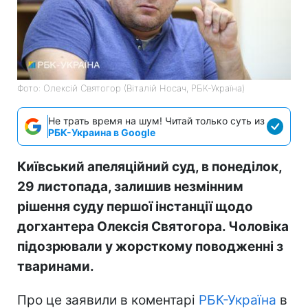
Фото: Олексій Святогор (Віталій Носач, РБК-Україна)
Не трать время на шум! Читай только суть из
РБК-Украина в Google
Київський апеляційний суд, в понеділок,
29 листопада, залишив незмінним
рішення суду першої інстанції щодо
догхантера Олексія Святогора. Чоловіка
підозрювали у жорсткому поводженні з
тваринами.
Про це заявили в коментарі
РБК-Україна
в