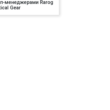
оп-менеджерами Rarog
ical Gear