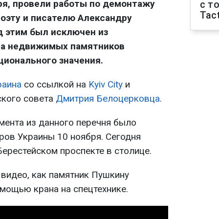
бря, провели работы по демонтажу
с т
Tact
оэту и писателю Александру
д этим был исключен из
ра недвижимых памятников
ционального значения.
раина
со ссылкой на
Kyiv City
и
ского совета
Дмитрия Белоцерковца
.
мента из данного перечня было
ров Украины 10 ноября. Сегодня
Берестейском проспекте в столице.
 видео, как памятник Пушкину
омощью крана на спецтехнике.