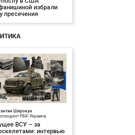
-послу в США
фанишиной избрали
у пресечения
ИТИКА
тантин Широкун
спондент РБК-Украина
ущее ВСУ – за
оскелетами: интервью