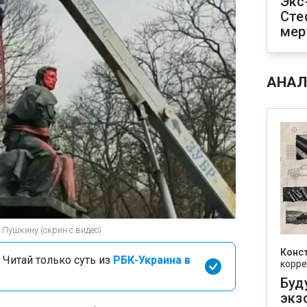
Экс
Сте
мер
АНАЛ
Пушкину (скрин с видео)
Конс
 Читай только суть из
РБК-Украина в
корре
Буд
экз