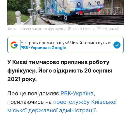
Фото: в Києві закрили фунікулер (Віталій Носач, РБК-Україна)
Не трать время на шум! Читай только суть из
РБК-Украина в Google
У Києві тимчасово припинив роботу
фунікулер. Його відкриють 20 серпня
2021 року.
Про це повідомляє
РБК-Україна
,
посилаючись на
прес-службу Київської
міської державної адміністрації
.