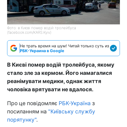
Фото: в Києві помер водій тролейбуса
(facebook.com/KARS.Kyiv)
Не трать время на шум! Читай только суть из
РБК-Украина в Google
В Києві помер водій тролейбуса, якому
стало зле за кермом. Його намагалися
реанімувати медики, однак життя
чоловіка врятувати не вдалося.
Про це повідомляє
РБК-Україна
з
посиланням на
"Київську службу
порятунку"
.