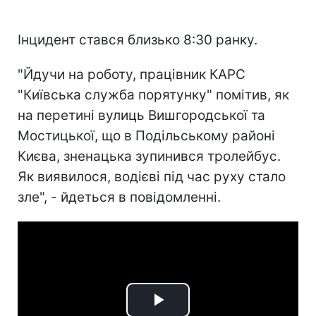
Інцидент стався близько 8:30 ранку.
"Йдучи на роботу, працівник КАРС
"Київська служба порятунку" помітив, як
на перетині вулиць Вишгородської та
Мостицької, що в Подільському районі
Києва, зненацька зупинився тролейбус.
Як виявилося, водієві під час руху стало
зле", - йдеться в повідомленні.