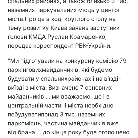
спальних районах, а також близько 3 тис.
наземних паркувальних місць у центрі
міста.Про це в ході круглого столу на
тему розвитку Києва заявив заступник
голови КМДА Руслан Крамаренко,
передає кореспондент РБК-України.
"Ми підготували на конкурсну комісію 79
паркінговихмайданчиків, які будемо
будувати у спальнихрайонах і на в'їзді-
виїзді з міста. Визначено 7 основних
майданчиків ... ми вважаємо, що і в
центральній частині міста необхідно
побудуватипонад 3 тис. наземних
паркомісць, частина майданчиків вже
відібрана ... до кінця року буде оголошено