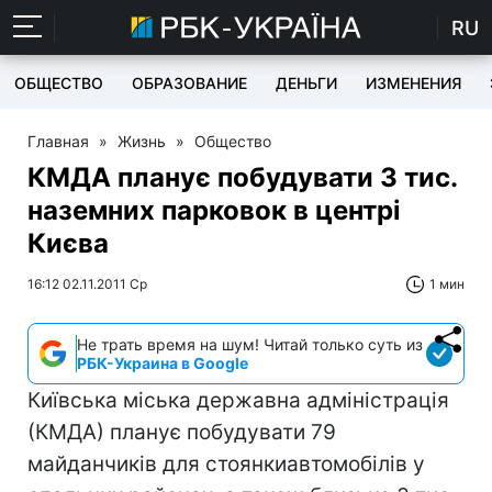
RU
ОБЩЕСТВО
ОБРАЗОВАНИЕ
ДЕНЬГИ
ИЗМЕНЕНИЯ
Главная
»
Жизнь
»
Общество
КМДА планує побудувати 3 тис.
наземних парковок в центрі
Києва
16:12 02.11.2011 Ср
1 мин
Не трать время на шум! Читай только суть из
РБК-Украина в Google
Київська міська державна адміністрація
(КМДА) планує побудувати 79
майданчиків для стоянкиавтомобілів у