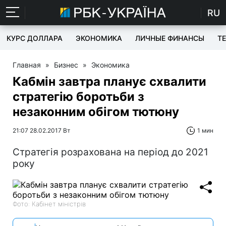
RU
КУРС ДОЛЛАРА
ЭКОНОМИКА
ЛИЧНЫЕ ФИНАНСЫ
T
Главная
»
Бизнес
»
Экономика
Кабмін завтра планує схвалити
стратегію боротьби з
незаконним обігом тютюну
21:07 28.02.2017 Вт
1 мин
Стратегія розрахована на період до 2021
року
Фото: Кабінет міністрів