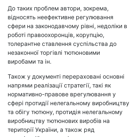
До таких проблем автори, зокрема,
відносять неефективне регулювання
сфери на законодавчому рівні, недоліки в
роботі правоохоронців, корупцію,
толерантне ставлення суспільства до
незаконної торгівлі тютюновими
виробами та ін.
Також у документі перераховані основні
напрями реалізації стратегії, такі як
нормативно-правове врегулювання у
сфері протидії нелегальному виробництву
та обігу тютюну, протидія нелегальному
виробництву тютюнових виробів на
території України, а також ряд