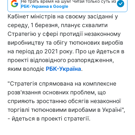
Не трать время на шум! Читай только суть из
РБК-Украина в Google
Кабінет міністрів на своєму засіданні у
середу, 1 березня, планує схвалити
Стратегію у сфері протидії незаконному
виробництву та обігу тютюнових виробів
на період до 2021 року. Про це йдеться в
проекті відповідного розпорядження,
яким володіє
РБК-Україна
.
"Стратегія спрямована на комплексне
розв'язання основних проблем, що
сприяють зростанню обсягів незаконної
торгівлі тютюновими виробами в Україні",
- йдеться в проекті стратегії.