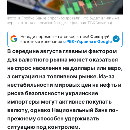
Фото: в Глобус Банке спрогнозировали, что будет влиять на
курс валют на следующей неделе (коллаж РБК-Украина)
Не жди перемен – готовься к ним! Фильтруй
валютные колебания
с РБК-Украина в Google
В середине августа главным фактором
для валютного рынка может оказаться
не спрос населения на доллары или евро,
а ситуация на топливном рынке. Из-за
нестабильности мировых цен на нефть и
риска безопасности украинские
импортеры могут активнее покупать
валюту, однако Национальный банк по-
прежнему способен удерживать
ситуацию под контролем.