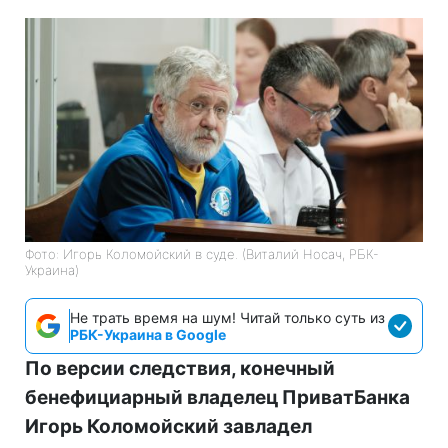
Фото: Игорь Коломойский в суде. (Виталий Носач, РБК-
Украина)
Не трать время на шум! Читай только суть из
РБК-Украина в Google
По версии следствия, конечный
бенефициарный владелец ПриватБанка
Игорь Коломойский завладел