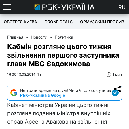
RU
ОБСТРЕЛ КИЕВА
DRONE DEALS
ОРМУЗСКИЙ ПРОЛИВ
Главная
»
Новости
»
Политика
Кабмін розгляне цього тижня
звільнення першого заступника
глави МВС Євдокимова
16:30 18.08.2014 Пн
1 мин
Не трать время на шум! Читай только суть из
РБК-Украина в Google
Кабінет міністрів України цього тижні
розгляне подання міністра внутрішніх
справ Арсена Авакова на звільнення