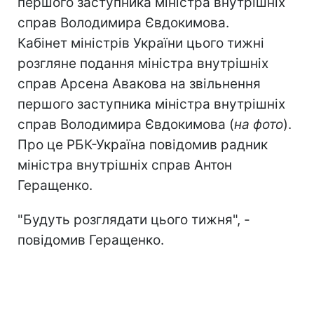
першого заступника міністра внутрішніх
справ Володимира Євдокимова.
Кабінет міністрів України цього тижні
розгляне подання міністра внутрішніх
справ Арсена Авакова на звільнення
першого заступника міністра внутрішніх
справ Володимира Євдокимова (
на фото
).
Про це РБК-Україна повідомив радник
міністра внутрішніх справ Антон
Геращенко.
"Будуть розглядати цього тижня", -
повідомив Геращенко.