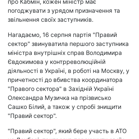
про Кабмін, кожен міністр має
погоджувати з урядом призначення та
звільнення своїх заступників.
Нагадаємо, 16 серпня партія "Правий
сектор" звинуватила першого заступника
міністра внутрішніх справ Володимира
Євдокимова у контрреволюційній
діяльності в Україні, в роботі на Москву, у
причетності до вбивства координатора
"Правого сектора" в Західній Україні
Олександра Музичка на прізвисько
Сашко Білий, а також у спробі знищити
"Правий сектор".
"Правий сектор", який бере участь в АТО