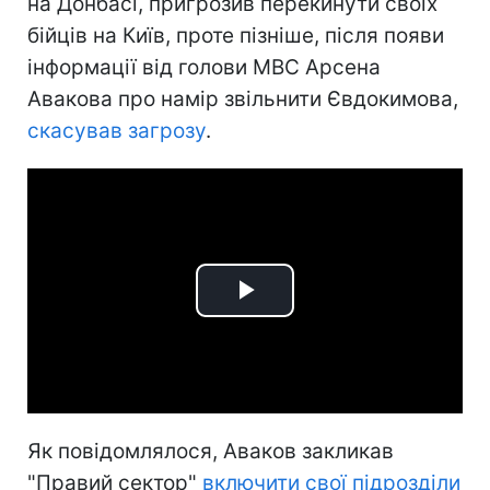
на Донбасі, пригрозив перекинути своїх
бійців на Київ, проте пізніше, після появи
інформації від голови МВС Арсена
Авакова про намір звільнити Євдокимова,
скасував загрозу
.
Play
Video
Як повідомлялося, Аваков закликав
"Правий сектор"
включити свої підрозділи