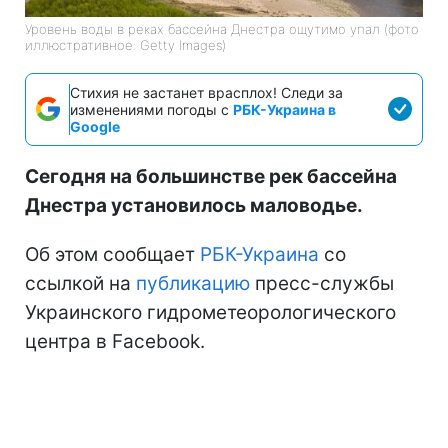
Уровень воды в реках бассейна Днестра ощутимо упал (фото
иллюстративное: Getty Images)
Стихия не застанет врасплох! Следи за
изменениями погоды с
РБК-Украина в
Google
Сегодня на большинстве рек бассейна
Днестра установилось маловодье.
Об этом сообщает
РБК-Украина
со
ссылкой на
публикацию
пресс-службы
Украинского гидрометеорологического
центра в Facebook.