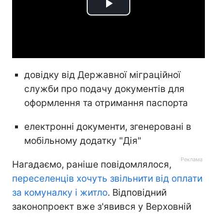
Play
Video
довідку від Державної міграційної
служби про подачу документів для
оформлення та отримання паспорта
електронні документи, згенеровані в
мобільному додатку "Дія"
Нагадаємо, раніше повідомлялося,
переселенців хочуть звільнити від оплати
за комуналку і житло
. Відповідний
законопроект вже з'явився у Верховній