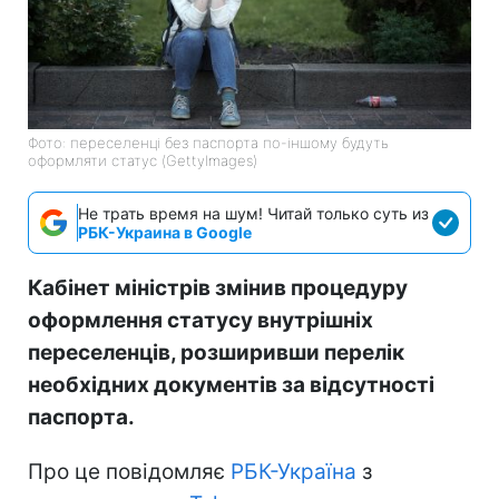
Фото: переселенці без паспорта по-іншому будуть
оформляти статус (GettyImages)
Не трать время на шум! Читай только суть из
РБК-Украина в Google
Кабінет міністрів змінив процедуру
оформлення статусу внутрішніх
переселенців, розширивши перелік
необхідних документів за відсутності
паспорта.
Про це повідомляє
РБК-Україна
з