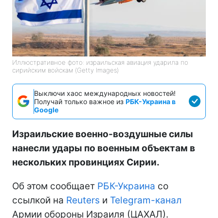
Иллюстративное фото: израильская авиация ударила по
сирийским войскам (Getty Images)
Выключи хаос международных новостей!
Получай только важное из
РБК-Украина в
Google
Израильские военно-воздушные силы
нанесли удары по военным объектам в
нескольких провинциях Сирии.
Об этом сообщает
РБК-Украина
со
ссылкой на
Reuters
и
Telegram-канал
Армии обороны Израиля (ЦАХАЛ).