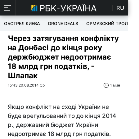
RU
ОБСТРЕЛ КИЕВА
DRONE DEALS
ОРМУЗСКИЙ ПРОЛИВ
Через затягування конфлікту
на Донбасі до кінця року
держбюджет недоотримає
18 млрд грн податків, -
Шлапак
15:43 20.08.2014 Ср
1 мин
Якщо конфлікт на сході України не
буде врегульований то до кінця 2014
р., державний бюджет України
недоотримає 18 млрд грн податків.