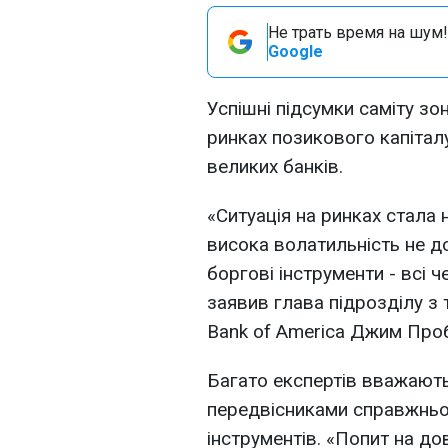
Не трать время на шум!
Google
Успішні підсумки саміту зо
ринках позикового капітал
великих банків.
«Ситуація на ринках стала 
висока волатильність не д
боргові інструменти - всі ч
заявив глава підрозділу з 
Bank of America Джим Про
Багато експертів вважают
передвісниками справжньо
інструментів. «Попит на до