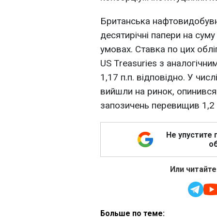
Британська нафтовидобувна
десятирічні папери на суму
умовах. Ставка по цих обл
US Treasuries з аналогічни
1,17 п.п. відповідно. У чис
вийшли на ринок, опинився 
запозичень перевищив 1,2
Не упустите 
об
Или читайте
Больше по теме: