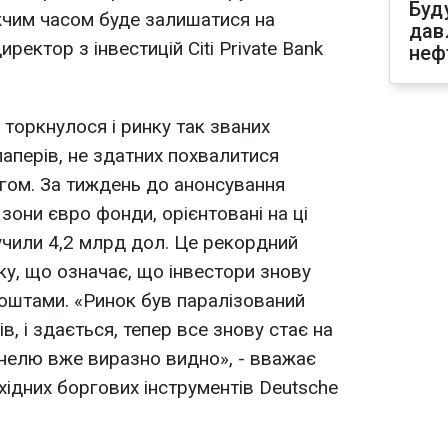
Буд
жчим часом буде залишатися на
дав
иректор з інвестицій Citi Private Bank
неф
торкнулося і ринку так званих
 паперів, не здатних похвалитися
гом. За тиждень до анонсування
 зони євро фонди, орієнтовані на ці
лучили 4,2 млрд дол. Це рекордний
ку, що означає, що інвестори знову
коштами. «Ринок був паралізований
в, і здається, тепер все знову стає на
 тунелю вже виразно видно», - вважає
хідних боргових інструментів Deutsche