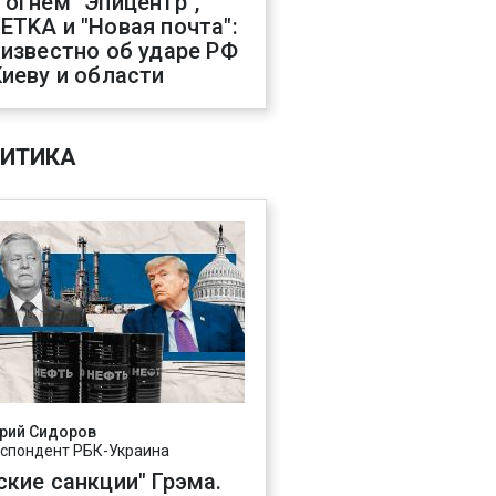
 огнем "Эпицентр",
ETKA и "Новая почта":
 известно об ударе РФ
Киеву и области
ИТИКА
рий Сидоров
спондент РБК-Украина
ские санкции" Грэма.