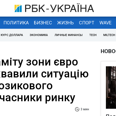
ПОЛИТИКА
БИЗНЕС
ЖИЗНЬ
СПОРТ
WAVE
КУРС ДОЛЛАРА
ЭКОНОМИКА
ЛИЧНЫЕ ФИНАНСЫ
TECH
MILTECH
НОВО
міту зони євро
жвавили ситуацію
позикового
 учасники ринку
3 мин