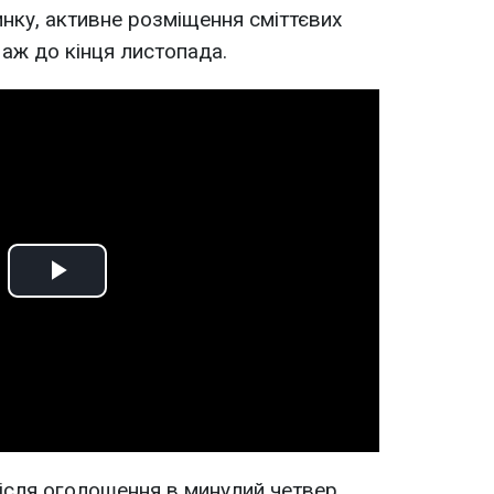
инку, активне розміщення сміттєвих
 аж до кінця листопада.
Play
Video
після оголошення в минулий четвер