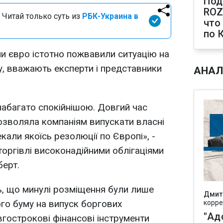
Под
ROZ
 Читай только суть из
РБК-Украина в
что
по 
ни євро істотно пожвавили ситуацію на
у, вважають експерти і представники
АНАЛ
набагато спокійнішою. Довгий час
озволяла компаніям випускати власні
екали якоїсь резолюції по Європі», -
торгівлі високонадійними облігаціями
берт.
ь, що минулі розміщення були лише
Дмит
го буму на випуск боргових
корре
"Ад
вгострокові фінансові інструменти