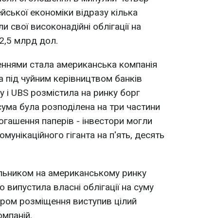
йської економіки відразу кілька
и свої високонадійні облігації на
2,5 млрд дол.
ннями стала американська компанія
а під чуйним керівництвом банків
ey і UBS розмістила на ринку борг
сума була розподілена на три частини
погашення паперів - інвестори могли
омунікаційного гіганта на п'ять, десять
ьником на американському ринку
 випустила власні облігації на суму
ером розміщення виступив цілий
омпаній.