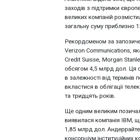
заходів з підтримки європе
великих компаній розмістил
загальну суму приблизно 1
Рекордсменом за запозиче
Verizon Communications, як
Credit Suisse, Morgan Stanl
обсягом 4,5 млрд дол. Ця 
в залежності від термінів 
вкластися в облігації телек
та тридцять років.
Ще одним великим позичал
виявилася компанія IBM, що
1,85 млрд дол. Андеррайт
консорціум інституційних к