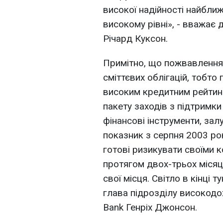
високої надійності найбли
високому рівні», - вважає д
Річард Куксон.
Примітно, що пожвавлення 
сміттєвих облігацій, тобто
високим кредитним рейтин
пакету заходів з підтримки
фінансові інструменти, за
показник з серпня 2003 ро
готові ризикувати своїми 
протягом двох-трьох місяці
свої місця. Світло в кінці
глава підрозділу високодо
Bank Генріх Джонсон.