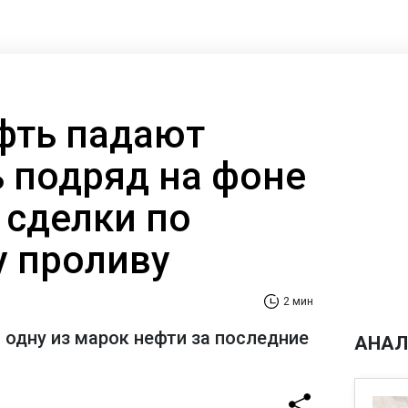
фть падают
ь подряд на фоне
сделки по
 проливу
2 мин
 одну из марок нефти за последние
АНАЛ