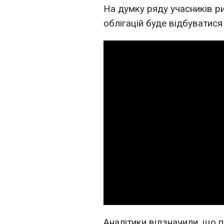
На думку ряду учасників р
облігацій буде відбуватися
Аналітики відзначили, що 