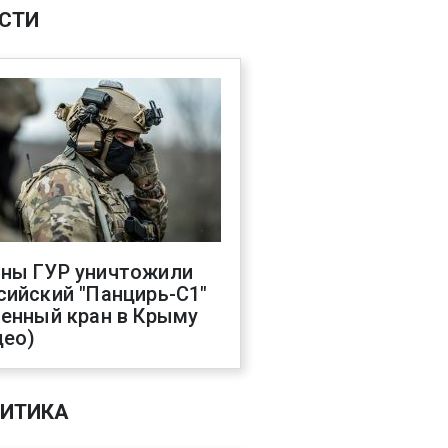
СТИ
ны ГУР уничтожили
сийский "Панцирь-С1"
оенный кран в Крыму
део)
ИТИКА