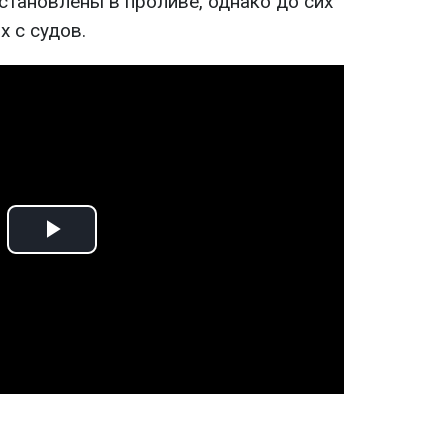
становлены в проливе, однако до сих
х с судов.
Play
Video