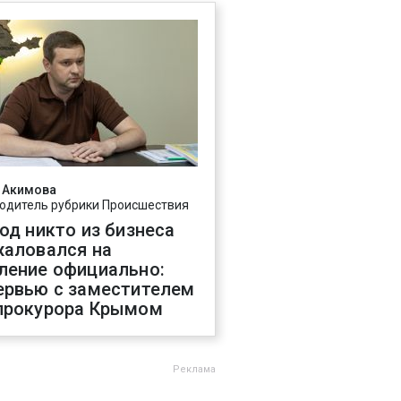
 Акимова
одитель рубрики Происшествия
год никто из бизнеса
жаловался на
ление официально:
ервью с заместителем
прокурора Крымом