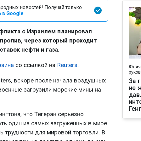
родных новостей! Получай только
 в Google
нфликта с Израилем планировал
пролив, через который проходит
тавок нефти и газа.
раина
со ссылкой на
Reuters
.
Юлия
руков
ters, вскоре после начала воздушных
За 
не 
военные загрузили морские мины на
дав
.
инт
Ген
нгтона, что Тегеран серьезно
ть один из самых загруженных в мире
ь трудности для мировой торговли. В