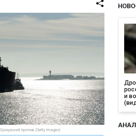
НОВО
Дро
рос
и в
(ви
АНАЛ
рмузский пролив (Getty Images)