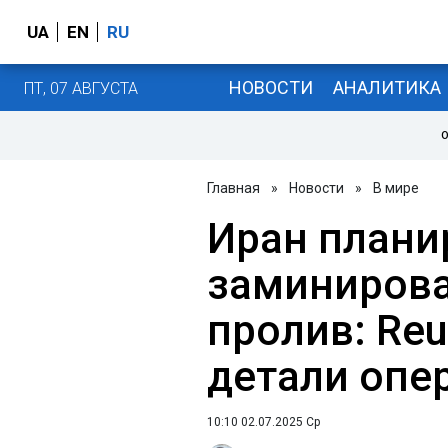
UA
EN
RU
НОВОСТИ
АНАЛИТИКА
ПТ, 07 АВГУСТА
О
Главная
»
Новости
»
В мире
Иран плани
заминирова
пролив: Reu
детали опе
10:10 02.07.2025 Ср