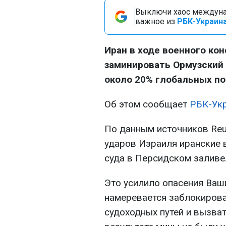
Выключи хаос междуна
важное из
РБК-Украина
Иран в ходе военного ко
заминировать Ормузский 
около 20% глобальных пос
Об этом сообщает
РБК-Ук
По данным источников Reu
ударов Израиля иранские 
суда в Персидском заливе
Это усилило опасения Ваши
намеревается заблокирова
судоходных путей и вызват