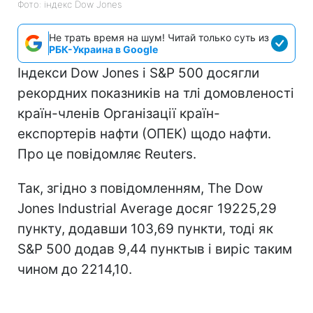
Фото: індекс Dow Jones
Не трать время на шум! Читай только суть из
РБК-Украина в Google
Індекси Dow Jones і S&P 500 досягли
рекордних показників на тлі домовленості
країн-членів Організації країн-
експортерів нафти (ОПЕК) щодо нафти.
Про це повідомляє Reuters.
Так, згідно з повідомленням, The Dow
Jones Industrial Average досяг 19225,29
пункту, додавши 103,69 пункти, тоді як
S&P 500 додав 9,44 пунктыв і виріс таким
чином до 2214,10.