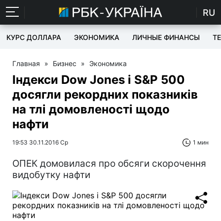
RU
КУРС ДОЛЛАРА
ЭКОНОМИКА
ЛИЧНЫЕ ФИНАНСЫ
T
Главная
»
Бизнес
»
Экономика
Індекси Dow Jones і S&P 500
досягли рекордних показників
на тлі домовленості щодо
нафти
19:53 30.11.2016 Ср
1 мин
ОПЕК домовилася про обсяги скорочення
видобутку нафти