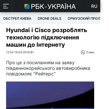
RU
ОБСТРЕЛ КИЕВА
DRONE DEALS
ОРМУЗСКИЙ ПРОЛИВ
Hyundai і Cisco розроблять
технологію підключення
машин до Інтернету
12:54 19.04.2016 Вт
2 мин
Про це з посиланням на заяву
південнокорейського автовиробника
повідомляє "Рейтерс"