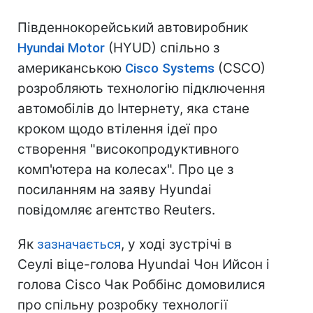
Південнокорейський автовиробник
Hyundai Motor
(HYUD) спільно з
американською
Cisco Systems
(CSCO)
розробляють технологію підключення
автомобілів до Інтернету, яка стане
кроком щодо втілення ідеї про
створення "високопродуктивного
комп'ютера на колесах". Про це з
посиланням на заяву Hyundai
повідомляє агентство Reuters.
Як
зазначається
, у ході зустрічі в
Сеулі віце-голова Hyundai Чон Ийсон і
голова Cisco Чак Роббінс домовилися
про спільну розробку технології