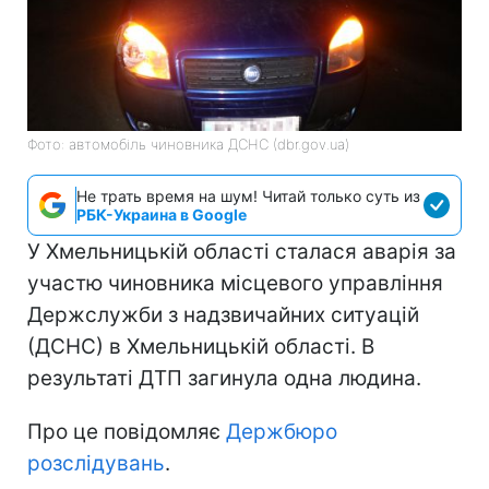
Фото: автомобіль чиновника ДСНС (dbr.gov.ua)
Не трать время на шум! Читай только суть из
РБК-Украина в Google
У Хмельницькій області сталася аварія за
участю чиновника місцевого управління
Держслужби з надзвичайних ситуацій
(ДСНС) в Хмельницькій області. В
результаті ДТП загинула одна людина.
Про це повідомляє
Держбюро
розслідувань
.