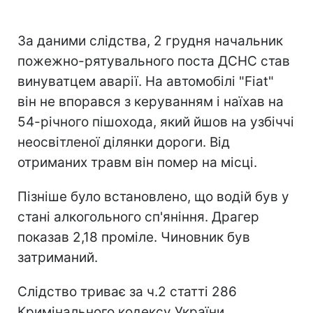
За даними слідства, 2 грудня начальник
пожежно-рятувального поста ДСНС став
винуватцем аварії. На автомобілі "Fiat"
він не впорався з керуванням і наїхав на
54-річного пішохода, який йшов на узбіччі
неосвітленої ділянки дороги. Від
отриманих травм він помер на місці.
Пізніше було встановлено, що водій був у
стані алкогольного сп'яніння. Драгер
показав 2,18 проміле. Чиновник був
затриманий.
Слідство триває за ч.2 статті 286
Кримінального кодексу України