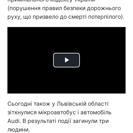
(порушення правил безпеки дорожнього
руху, що призвело до смерті потерпілого).
Play
Video
Сьогодні також у Львівській області
зіткнулися мікроавтобус і автомобіль
Audi. В результаті події загинули три
людини.