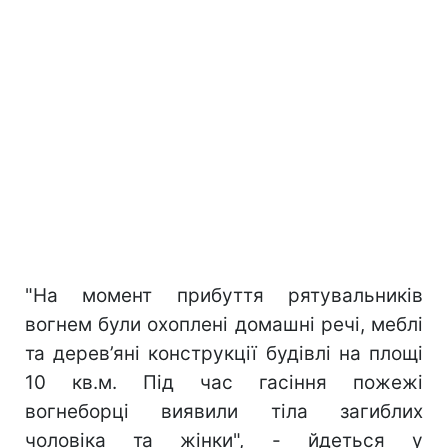
"На момент прибуття рятувальників
вогнем були охоплені домашні речі, меблі
та дерев’яні конструкції будівлі на площі
10 кв.м. Під час гасіння пожежі
вогнеборці виявили тіла загиблих
чоловіка та жінки", - йдеться у