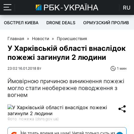
RU
ОБСТРЕЛ КИЕВА
DRONE DEALS
ОРМУЗСКИЙ ПРОЛИВ
Главная
»
Новости
»
Происшествия
У Харківській області внаслідок
пожежі загинули 2 людини
23:02 16.01.2018 Вт
1 мин
Ймовірною причиною виникнення пожежі
могло стати необережне поводження з
вогнем
Фото: пожежа (dsns.gov.ua)
Не трать время на шум! Читай только суть из