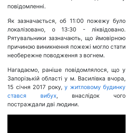
повідомленні.
Як зазначається, об 11:00 пожежу було
локалізовано, о 13:30 - ліквідовано.
Рятувальники зазначають, що ймовірною
причиною виникнення пожежі могло стати
необережне поводження з вогнем.
Нагадаємо, раніше повідомлялося, що у
Запорізькій області у м. Василівка вчора,
15 січня 2017 року,
у житловому будинку
стався вибух
, внаслідок чого
постраждали дві людини.