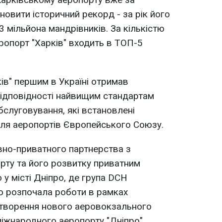
новити історичний рекорд - за рік його
 мільйона мандрівників. За кількістю
опорт "Харків" входить в ТОП-5
ів" першим в Україні отримав
відповідності найвищим стандартам
обслуговування, які встановлені
для аеропортів Європейського Союзу.
вно-приватного партнерства з
рту та його розвитку приватним
у місті Дніпро, де група DCH
 розпочала роботи в рамках
 створення нового аеровокзального
іжнародного аеропорту "Дніпро".