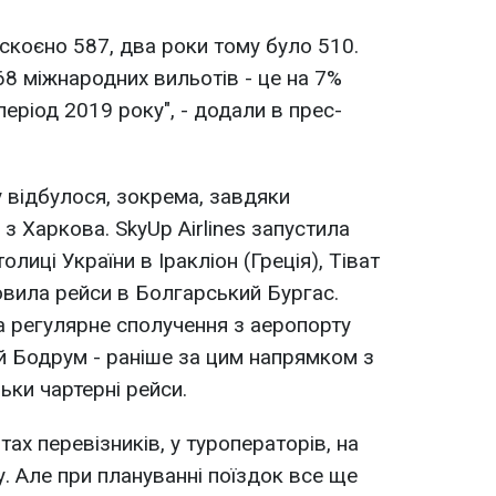
 скоєно 587, два роки тому було 510.
68 міжнародних вильотів - це на 7%
період 2019 року", - додали в прес-
 відбулося, зокрема, завдяки
з Харкова. SkyUp Airlines запустила
олиці України в Іракліон (Греція), Тіват
новила рейси в Болгарський Бургас.
ла регулярне сполучення з аеропорту
й Бодрум - раніше за цим напрямком з
ьки чартерні рейси.
тах перевізників, у туроператорів, на
у. Але при плануванні поїздок все ще