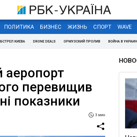
ПОЛИТИКА
БИЗНЕС
ЖИЗНЬ
СПОРТ
WAVE
БСТРЕЛ КИЕВА
DRONE DEALS
ОРМУЗСКИЙ ПРОЛИВ
ВОЙНА В УКРАИ
НОВО
й аеропорт
ого перевищив
ні показники
3 мин