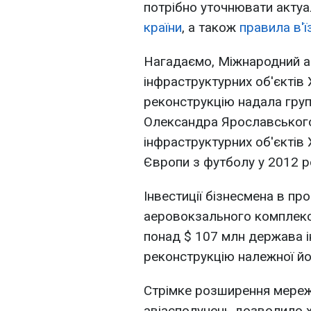
потрібно уточнювати актуа
країни
, а також
правила в'ї
Нагадаємо, Міжнародний ае
інфраструктурних об'єктів Х
реконструкцію надала груп
Олександра Ярославського
інфраструктурних об'єктів
Європи з футболу у 2012 р
Інвестиції бізнесмена в п
аеровокзального комплексу
понад $ 107 млн держава і
реконструкцію належної йо
Стрімке розширення мережі
авіасполучень дозволило 