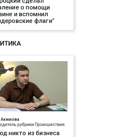
роцкий сделал
вление о помощи
аине и вспомнил
ндеровские флаги"
ИТИКА
 Акимова
одитель рубрики Происшествия
год никто из бизнеса