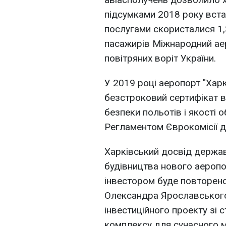
підсумками 2018 року вста
послугами скористалися 1,3
пасажирів Міжнародний аер
повітряних воріт України.
У 2019 році аеропорт "Харк
безстроковий сертифікат 
безпеки польотів і якості 
Регламентом Єврокомісії 
Харківський досвід держа
будівництва нового аеропо
інвестором буде повторено 
Олександра Ярославського
інвестиційного проекту зі
комплексу для сучасного м