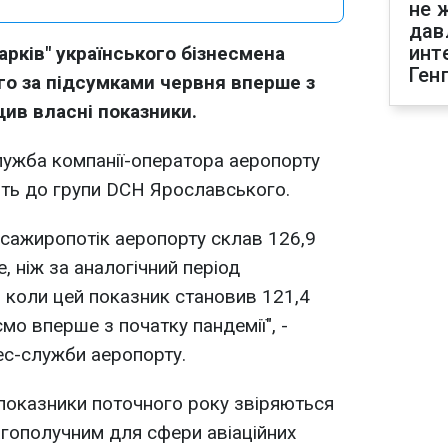
не 
дав
инт
рків" українського бізнесмена
Ген
о за підсумками червня вперше з
ив власні показники.
лужба компанії-оператора аеропорту
ть до групи DCH Ярославського.
асажиропотік аеропорту склав 126,9
е, ніж за аналогічний період
 коли цей показник становив 121,4
ємо вперше з початку пандемії", -
ес-служби аеропорту.
 показники поточного року звіряються
агополучним для сфери авіаційних