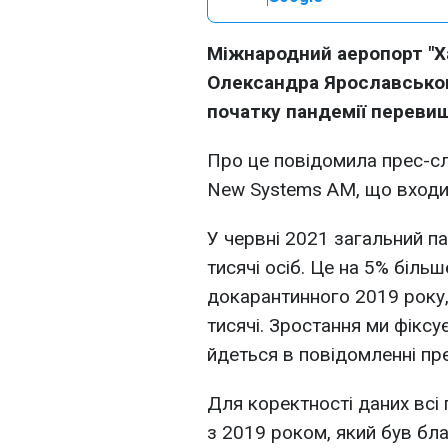
Міжнародний аеропорт "Ха
Олександра Ярославськог
початку пандемії перевищ
Про це повідомила прес-с
New Systems AM, що входи
У червні 2021 загальний п
тисячі осіб. Це на 5% більш
докарантинного 2019 року,
тисячі. Зростання ми фіксу
йдеться в повідомленні пр
Для коректності даних всі
з 2019 роком, який був бл