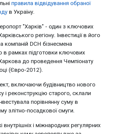
льні
правила відвідування обраної
зду
в Україну.
ропорт "Харків" - один з ключових
арківського регіону. Інвестиції в його
а компаній DCH бізнесмена
 в рамках підготовки ключових
 Харкова до проведення Чемпіонату
оці (Євро-2012).
роект, включаючи будівництво нового
 і реконструкцію старого, склали
нвестувала порівнянну суму в
му злітно-посадкової смуги.
 внутрішніх і міжнародних регулярних
харківському аеропорту вже за