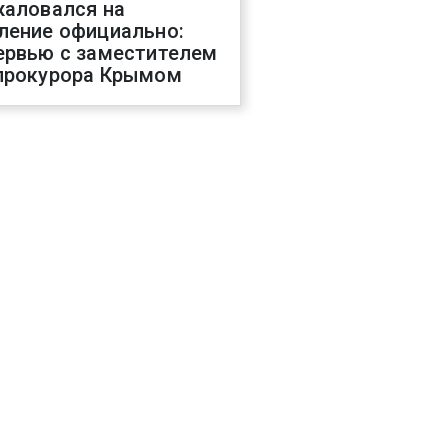
жаловался на
ление официально:
ервью с заместителем
прокурора Крымом