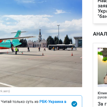
Нав
зая
Укр
"ба
АНАЛ
k.aero)
Юлия
руков
 Читай только суть из
РБК-Украина в
За 