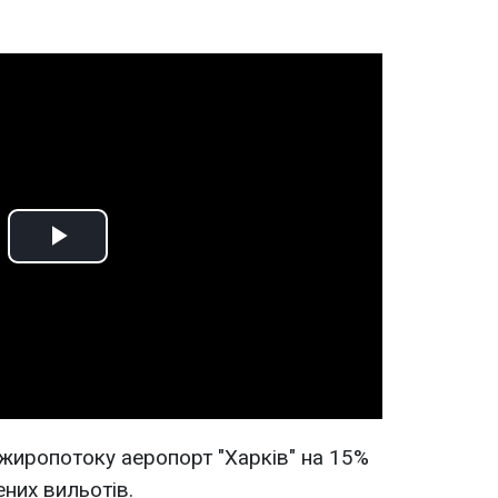
Play
Video
жиропотоку аеропорт "Харків" на 15%
них вильотів.