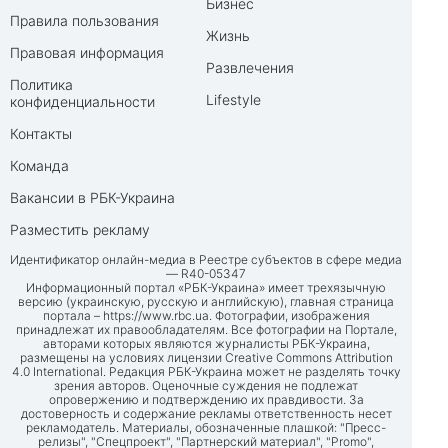
Бизнес
Правила пользования
Жизнь
Правовая информация
Развлечения
Политика
Lifestyle
конфиденциальности
Контакты
Команда
Вакансии в РБК-Украина
Разместить рекламу
Идентификатор онлайн-медиа в Реестре субъектов в сфере медиа
— R40-05347
Информационный портал «РБК-Украина» имеет трехязычную
версию (украинскую, русскую и английскую), главная страница
портала –
https://www.rbc.ua
. Фотографии, изображения
принадлежат их правообладателям. Все фотографии на Портале,
авторами которых являются журналисты РБК-Украина,
размещены на условиях лицензии Creative Commons Attribution
4.0 International. Редакция РБК-Украина может не разделять точку
зрения авторов. Оценочные суждения не подлежат
опровержению и подтверждению их правдивости. За
достоверность и содержание рекламы ответственность несет
рекламодатель. Материалы, обозначенные плашкой: "Пресс-
релизы", "Спецпроект", "Партнерский материал", "Promo",