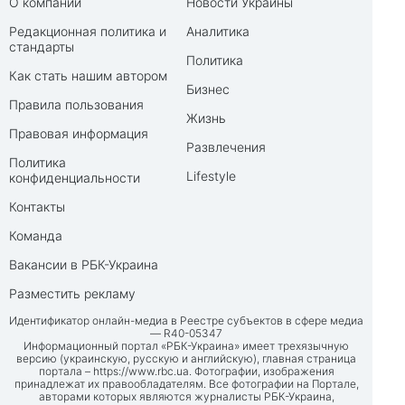
О компании
Новости Украины
Редакционная политика и
Аналитика
стандарты
Политика
Как стать нашим автором
Бизнес
Правила пользования
Жизнь
Правовая информация
Развлечения
Политика
Lifestyle
конфиденциальности
Контакты
Команда
Вакансии в РБК-Украина
Разместить рекламу
Идентификатор онлайн-медиа в Реестре субъектов в сфере медиа
— R40-05347
Информационный портал «РБК-Украина» имеет трехязычную
версию (украинскую, русскую и английскую), главная страница
портала –
https://www.rbc.ua
. Фотографии, изображения
принадлежат их правообладателям. Все фотографии на Портале,
авторами которых являются журналисты РБК-Украина,