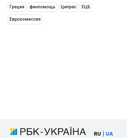
Греция
финпомощь
Ципрас
ЕЦБ
Еврокомиссия
RU
|
UA