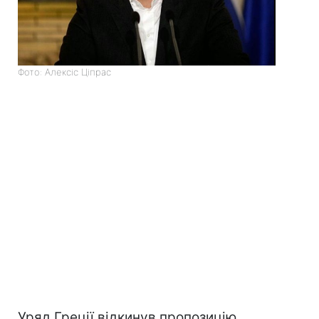
Фото: Алексіс Ціпрас
Уряд Греції відкинув пропозицію