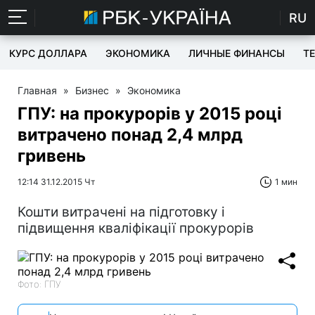
RU
КУРС ДОЛЛАРА
ЭКОНОМИКА
ЛИЧНЫЕ ФИНАНСЫ
T
Главная
»
Бизнес
»
Экономика
ГПУ: на прокурорів у 2015 році
витрачено понад 2,4 млрд
гривень
12:14 31.12.2015 Чт
1 мин
Кошти витрачені на підготовку і
підвищення кваліфікації прокурорів
Фото: ГПУ