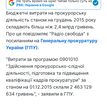
Не трать время на шум! Читай только суть из
РБК-Украина в Google
Бюджетні витрати на прокурорську
діяльність станом на грудень 2015 року
складають більш ніж 2,4 млрд гривень.
Про це повідомляє "Радіо свобода" з
посиланням на
Генеральну прокуратуру
України (ГПУ).
"Витрати за програмою 0901010
"Здійснення прокурорсько-слідчої
діяльності, підготовка та підвищення
кваліфікації кадрів прокуратури" за
станом на 01.12.2015 склали 2 463 129
634 гривень", - заявили в ГПУ.