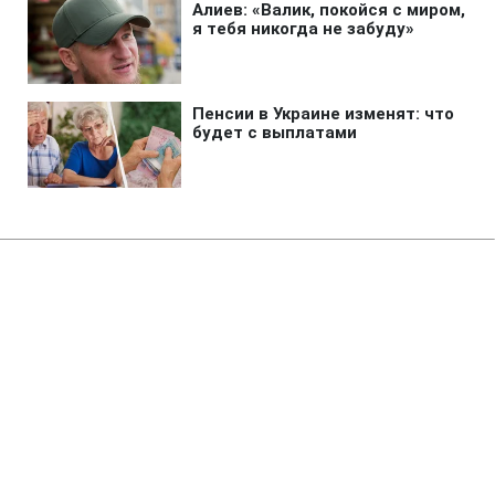
Главная
»
Бизнес
»
Энергетика
В Одессе серьезно повреждена
энергетика после атаки РФ:
свет вернут не скоро
10:48 09.08.2026 Вс
1 мин
Последствия ночной атаки оказались