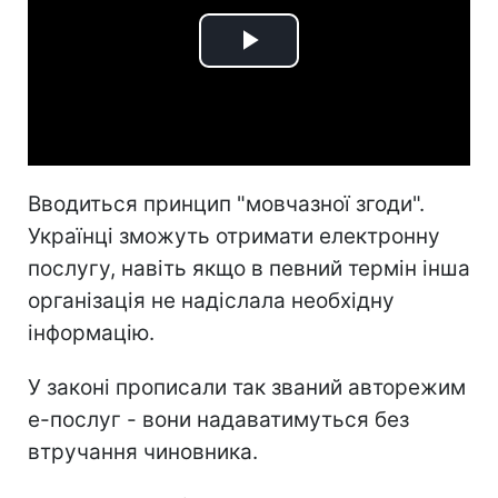
Play
Video
Вводиться принцип "мовчазної згоди".
Українці зможуть отримати електронну
послугу, навіть якщо в певний термін інша
організація не надіслала необхідну
інформацію.
У законі прописали так званий авторежим
е-послуг - вони надаватимуться без
втручання чиновника.