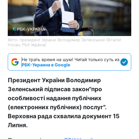
Фото: президент України Володимир Зеленський (Віталій
Носач, РБК-Україна)
Не трать время на шум! Читай только суть из
РБК-Украина в Google
Президент України Володимир
Зеленський підписав закон"про
особливості надання публічних
(електронних публічних) послуг".
Верховна рада схвалила документ 15
Липня.