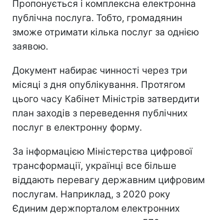
Пропонується і комплексна електронна
публічна послуга. Тобто, громадянин
зможе отримати кілька послуг за однією
заявою.
Документ набирає чинності через три
місяці з дня опублікування. Протягом
цього часу Кабінет Міністрів затвердити
план заходів з переведення публічних
послуг в електронну форму.
За інформацією Міністерства цифрової
трансформації, українці все більше
віддають перевагу державним цифровим
послугам. Наприклад, з 2020 року
Єдиним держпорталом електронних