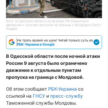
Фото: в Одесской области из-за атаки РФ ограничили
движение к пунктам пропуска на границе с Молдовой (Getty
Images)
Не трать время на шум! Читай только суть из
РБК-Украина в Google
В Одесской области после ночной атаки
России 9 августа было ограничено
движение к отдельным пунктам
пропуска на границе с Молдовой.
Об этом сообщает
РБК-Украина
со
ссылкой на
ГНСУ
и
пресс-службу
Таможенной службы Молдовы.