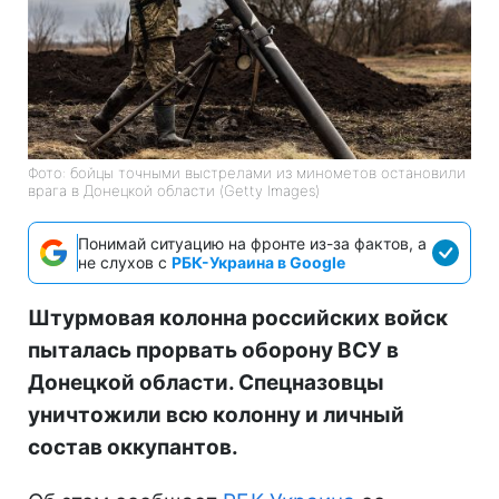
Фото: бойцы точными выстрелами из минометов остановили
врага в Донецкой области (Getty Images)
Понимай ситуацию на фронте из-за фактов, а
не слухов с
РБК-Украина в Google
Штурмовая колонна российских войск
пыталась прорвать оборону ВСУ в
Донецкой области. Спецназовцы
уничтожили всю колонну и личный
состав оккупантов.