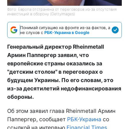
Фото: Европа отстранена от переговоров из-за отсутствия
инвестиций в оборону (GettyImages)
Понимай ситуацию на фронте из-за фактов, а
не слухов с
РБК-Украина в Google
Генеральный директор Rheinmetall
Армин Паппергер заявил, что
европейские страны оказались за
"детским столом" в переговорах о
будущем Украины. По его словам, это
из-за десятилетий недофинансирования
обороны.
Об этом заявил глава Rheinmetall Армин
Паппергер, сообщает
РБК-Украина
со
ссылкой на интервью
Financial Times
.