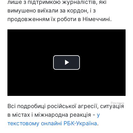
лише з підтримкою журналістів, які
вимушено виїхали за кордон, і з
продовженням їх роботи в Німеччині.
Play
Video
Всі подробиці російської агресії, ситуація
в містах і міжнародна реакція -
у
текстовому онлайні РБК-Україна
.