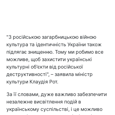
"З російською загарбницькою війною
культура та ідентичність України також
підлягає знищенню. Тому ми робимо все
можливе, щоб захистити українські
культурні об'єкти від російської
деструктивності", – заявила міністр
культури Клаудія Рот.
За її словами, дуже важливо забезпечити
незалежне висвітлення подій в
українському суспільстві, і це можливо