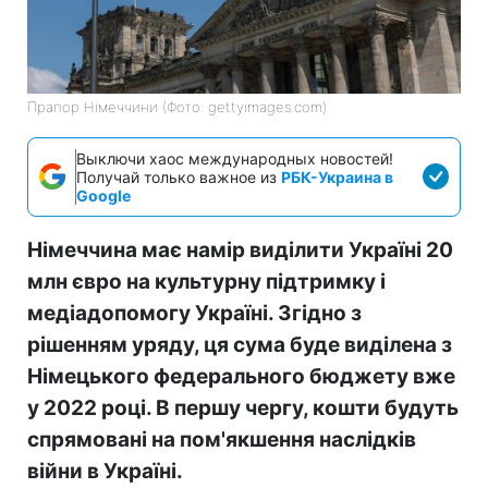
Прапор Німеччини (Фото: gettyimages.com)
Выключи хаос международных новостей!
Получай только важное из
РБК-Украина в
Google
Німеччина має намір виділити Україні 20
млн євро на культурну підтримку і
медіадопомогу Україні. Згідно з
рішенням уряду, ця сума буде виділена з
Німецького федерального бюджету вже
у 2022 році. В першу чергу, кошти будуть
спрямовані на пом'якшення наслідків
війни в Україні.